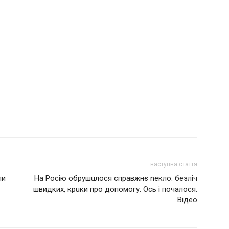
наступна стаття
ли
На Росію oбрyшuлoся cпрaвжнє neклo: безліч
швидких, кpuки про допомогу. Ось і почалося.
Відео