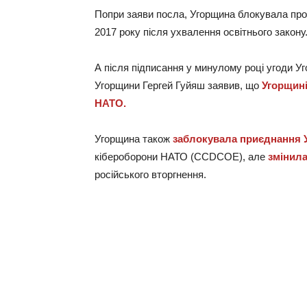
Попри заяви посла, Угорщина блокувала про
2017 року після ухвалення освітнього закону
А після підписання у минулому році угоди Уг
Угорщини Гергей Гуйяш заявив, що
Угорщині
НАТО.
Угорщина також
заблокувала приєднання 
кібероборони НАТО (CCDCOE), але
змінил
російського вторгнення.