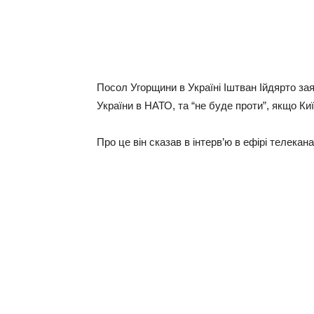
Посол Угорщини в Україні Іштван Ійдярто зая
України в НАТО, та “не буде проти”, якщо К
Про це він сказав в інтерв’ю в ефірі телекана