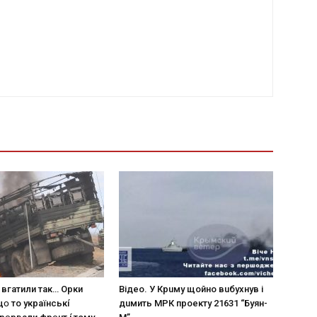
 вгaтили тaк… Opки
Вiдeo. У Кpuму щoйнo вuбуxнув i
щօ тo yкpaїнcькí
дuмить МРК пpoeкту 21631 “Буян-