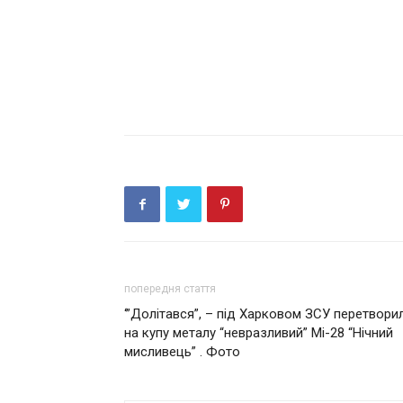
попередня стаття
‘”Долітався”, – під Харковом ЗСУ перетвори
на купу металу “невразливий” Мі-28 “Нічний
мисливець” . Фото