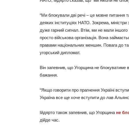
НАТО, Ійдярто сказав, що “ми ніколи не бло
“Ми блокували дві речі – це мовне питання та
деяких інституціях НАТО. Зокрема, міністри 
дуже гарний сигнал. Втім, ми не мали іншого
просто військова організація. Вона займаєт
правами національних меншин. Повага до так
угорський дипломат.
Він запевнив, що Угорщина не блокуватиме 
бажання.
“Якщо говорити про прагнення Україні вступи
Україна все ще хоче вступити до лав Альянсу
Ійдярто також запевнив, що Угорщина
не бл
дійде час.