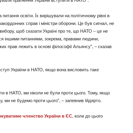
кували прагнення України вступити в НАТО”.
 питання освіти. Їх вирішували на політичному рівні в
закордонних справ і міністри оборони. Це був сигнал, не
 вибору, щоб сказати Україні про те, що НАТО – це не
ься іншими питаннями, зокрема, правами людини,
их прав лежить в основі філософії Альянсу”, – сказав
вступ України в НАТО, якщо вона висловить таке
ти в НАТО, ми ніколи не були проти цього. Тому, якщо
, ми не будемо проти цього”, – запевнив Ійдярто.
окуватиме членство України в ЄС
, коли до цього