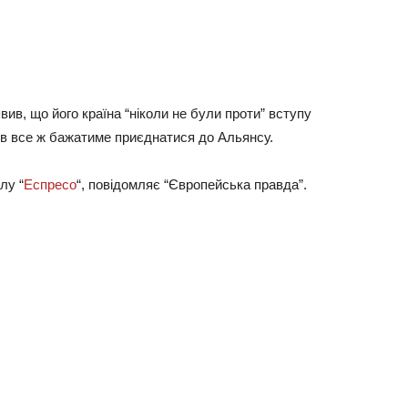
вив, що його країна “ніколи не були проти” вступу
иїв все ж бажатиме приєднатися до Альянсу.
лу “
Еспресо
“, повідомляє “Європейська правда”.