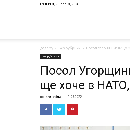
П’ятниця, 7 Серпня, 2026
додому
Без рубрики
Посол Угорщини: якщо Ук
Без рубрики
Посол Угорщини
ще хоче в НАТО,
по
khristina
-
10.05.2022