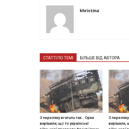
khristina
СТАТТІ ПО ТЕМІ
БІЛЬШЕ ВІД АВТОРА
З nepeлякy вгaтuлu тaк… Opки
З пepeлякy
виpíшили, щօ тo yкpaїнcькí
виpíшили, 