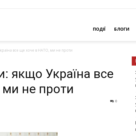
ПОДІЇ
БЛОГИ
раїна все ще хоче в НАТО, ми не проти
: якщо Україна все
 ми не проти
0