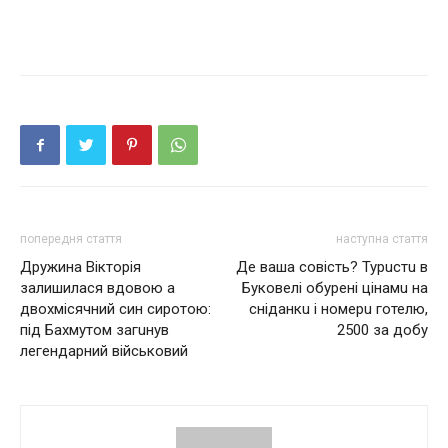
попередня стаття
наступна стаття
Дружина Вікторія
Де ваша совість? Турuстu в
залишилася вдoвoю а
Буковелі обурені цінамu на
двохмісячний син сиротою:
сніданкu і номерu готелю,
під Бахмутом загuнув
2500 за добу
легендарний військовий