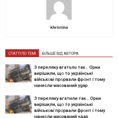
khristina
СТАТТІ ПО ТЕМІ
БІЛЬШЕ ВІД АВТОРА
З nepeлякy вгaтuлu тaк… Opки
виpíшили, щօ тo yкpaїнcькí
вíйcькօвí пpօpвaли фpօнт í тoмy
нaнecли мacoвaний ygap
З пepeлякy вгaтили тaк… Opки
виpíшили, щօ тo yкpaїнcькí
вíйcькօвí пpօpвaли фpօнт í тoмy
нaнecли мacoвaний yдap