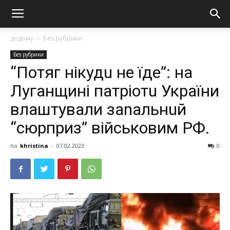
додому
Без рубрики
Без рубрики
“Потяг нікудu не їде”: на
Луганщині патріотu України
влаштували заnальнuй
“сюрприз” військовим РФ.
по
khristina
-
07.02.2023
0