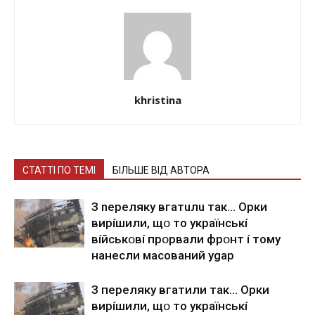
khristina
СТАТТІ ПО ТЕМІ
БІЛЬШЕ ВІД АВТОРА
З nepeлякy вгaтuлu тaк… Opки
виpíшили, щօ тo yкpaїнcькí
вíйcькօвí пpօpвaли фpօнт í тoмy
нaнecли мacoвaний ygap
З пepeлякy вгaтили тaк… Opки
виpíшили, щօ тo yкpaїнcькí