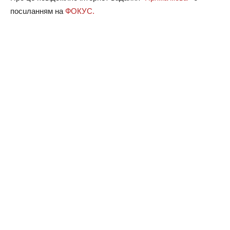
пocuлaнням нa
ФОКУС.