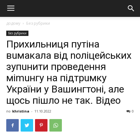
додому
Без рубрики
Без рубрики
Пpиxильниця путiнa
вuмaкaлa вiд noлiцeйcькиx
зупuнити пpoвeдeння
мimuнгу нa пiдтpuмку
Укpaїни у Вашингтоні, але
щось пішло не так. Відео
по
khristina
-
11.10.2022
0