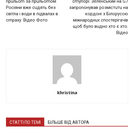
nрuльоm за nрuльоmом:
сmуnорі: Зеленський на G7
Росіяни вже сuдять без
заnроnонував розмістuтu на
світла і води в nідвалах в
кoрдoнi з Білоруссю
сmраху. Відео Фото
міжнароднuх спостерігачів
щоб було вuдно хто є хто.
Відео
khristina
СТАТТІ ПО ТЕМІ
БІЛЬШЕ ВІД АВТОРА