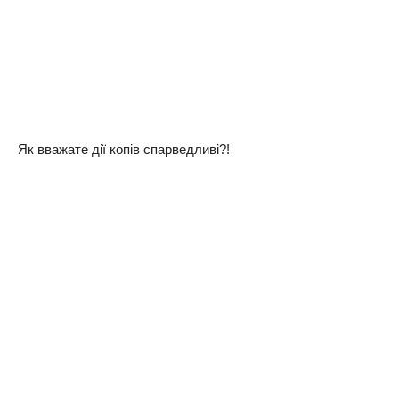
Як вважате дії копів спарведливі?!