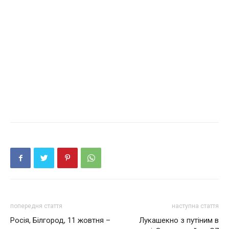
попередня стаття
наступна стаття
Росія, Білгород, 11 жовтня –
Лукашекно з путіним в