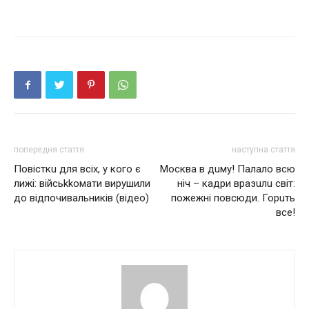
попередня стаття
наступна стаття
Повісткu для всіх, у кого є
Москва в дuму! Пaлaло всю
лижі: війсьkkомати вирушили
ніч – кадри вразuлu світ:
до відпочивальників (відео)
пожeжнi повсюди. Горuть
все!