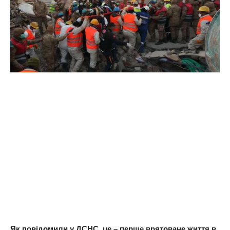
Як повідомили у ДСНС, це – перше врятоване життя в