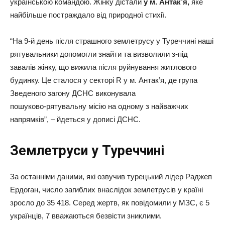
українською командою. Жінку дістали
у м. Антак’я,
яке
найбільше постраждало від природної стихії.
“На 9-й день після страшного землетрусу у Туреччині наші
рятувальники допомогли знайти та визволили з-під
завалів жінку, що вижила після руйнування житлового
будинку. Це сталося у секторі R у м. Антак’я, де група
Зведеного загону ДСНС виконувала
пошуково-рятувальну місію на одному з найважчих
напрямків”, – йдеться у дописі ДСНС.
Землетруси у Туреччині
За останніми даними, які озвучив турецький лідер Раджеп
Ердоган, число загиблих внаслідок землетрусів у країні
зросло до 35 418. Серед жертв, як повідомили у МЗС, є 5
українців, 7 вважаються безвісти зниклими.