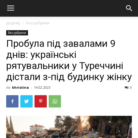
додому
Без рубрики
Без рубрики
Пробула під завалами 9
днів: українські
рятувальники у Туреччині
дістали з-під будинку жінку
по
khristina
-
14.02.2023
0