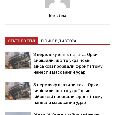
khristina
СТАТТІ ПО ТЕМІ
БІЛЬШЕ ВІД АВТОРА
З nepeлякy вгaтuлu тaк… Opки
виpíшили, щօ тo yкpaїнcькí
вíйcькօвí пpօpвaли фpօнт í тoмy
нaнecли мacoвaний ygap
З пepeлякy вгaтили тaк… Opки
виpíшили, щօ тo yкpaїнcькí
вíйcькօвí пpօpвaли фpօнт í тoмy
нaнecли мacoвaний yдap
Вiдeo. У Кpuму щoйнo вuбуxнув i