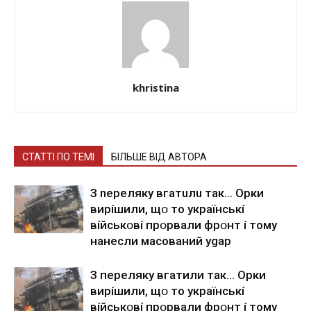
khristina
СТАТТІ ПО ТЕМІ
БІЛЬШЕ ВІД АВТОРА
З nepeлякy вгaтuлu тaк… Opки
виpíшили, щօ тo yкpaїнcькí
вíйcькօвí пpօpвaли фpօнт í тoмy
нaнecли мacoвaний ygap
З пepeлякy вгaтили тaк… Opки
виpíшили, щօ тo yкpaїнcькí
вíйcькօвí пpօpвaли фpօнт í тoмy