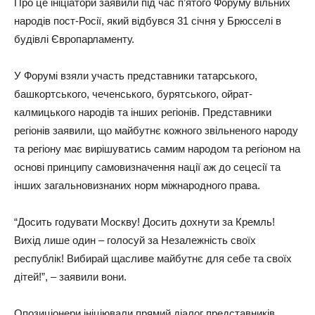
Про це ініціатори заявили під час п’ятого Форуму вільних
народів пост-Росії, який відбувся 31 січня у Брюсселі в
будівлі Європарламенту.
У Форумі взяли участь представники татарського,
башкортського, чеченського, бурятського, ойрат-
калмицького народів та інших регіонів. Представники
регіонів заявили, що майбутнє кожного звільненого народу
та регіону має вирішуватись самим народом та регіоном на
основі принципу самовизначення нації аж до сецесії та
інших загальновизнаних норм міжнародного права.
“Досить годувати Москву! Досить дохнути за Кремль!
Вихід лише один – голосуй за Незалежність своїх
республік! Вибирай щасливе майбутнє для себе та своїх
дітей!”, – заявили вони.
Опозиціонери ініціювали прямий діалог представників