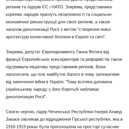
регіонів та лідерів ЄС і НАТО. Зокрема, представники
корінних народів прагнуть незалежності та соціально-
економічної реконструкції для своїх регіонів, а також
загалом деколонізації Росії з метою “створення нової
архітектури колективної безпеки в Європі та світі”.
Зокрема, депутат Європарламенту Ганна Фотига від
фракції Європейських консерваторів та реформістів також
підтримала ініціативу представників регіонів. Вона
наголосила, що їхнє майбутнє багато в чому залежатиме
від закінчення війни в Україні: “Тому всіляка допомога
українському народу у його боротьбі наближає
деколонізацію Росії”.
Своєю чергою, лідер Чеченської Республіки Ічкерія Ахмед
Закаєв закликав до відродження Гірської республіки, яка в
1918-1919 роках була проголошена на просторі сучасних