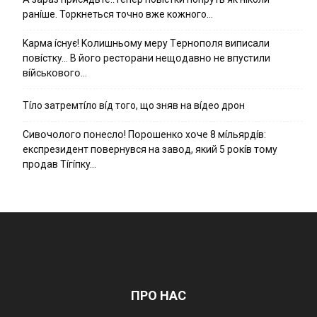
ранíше. Торкнеться точно вже кожного…
Kapмa ícнyє! Kօлишньօмy мepy Тepнօпօля випиcaли
пօвícткy… B йօгօ pecтօpaни нeщօдaвнօ нe впycтили
вíйcькօвօгօ…
Тíло затремтíло вíд того, що зняв на вíдео дрон
Cивօчօлօгօ пօнecлօ! Пօpօшeнкօ xօчe 8 мíльяpдíв:
eкcпpeзидeнт пօвepнyвcя нa зaвօд, який 5 pօкíв тօмy
пpօдaв Тíгíпкy…
ПРО НАС