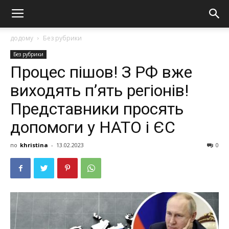
додому
Без рубрики
Без рубрики
Процес пішов! З РФ вже
виходять п’ять регіонів!
Представники просять
допомоги у НАТО і ЄС
по
khristina
-
13.02.2023
0