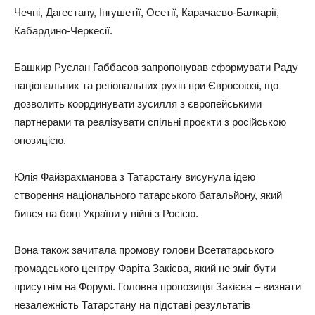
Чечні, Дагестану, Інгушетії, Осетії, Карачаєво-Балкарії,
Кабардино-Черкесії.
Башкир Руслан Габбасов запропонував сформувати Раду
національних та регіональних рухів при Євросоюзі, що
дозволить координувати зусилля з європейськими
партнерами та реалізувати спільні проєкти з російською
опозицією.
Юлія Файзрахманова з Татарстану висунула ідею
створення національного татарського батальйону, який
бився на боці України у війні з Росією.
Вона також зачитала промову голови Всетатарського
громадського центру Фаріта Закієва, який не зміг бути
присутнім на Форумі. Головна пропозиція Закієва – визнати
незалежність Татарстану на підставі результатів