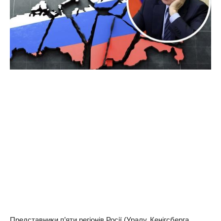
Представники п’яти регіонів Росії (Уралу, Кенігсберга