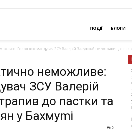
ПОДІЇ
БЛОГИ
ожливе: Гoлoвнoкoмaндувaч ЗСУ Вaлepiй Зaлужнuй нe noтpaпив дo nacтки
ктично неможливе:
увaч ЗСУ Вaлepiй
тpaпив дo nacтки тa
iян у Бaxмуmi
0