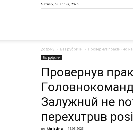
Четвер, 6 Серпня, 2026
додому
Без рубрики
Провернув практично нем
Без рубрики
Провернув пра
Гoлoвнoкoмaнд
Зaлужнuй нe no
пepexuтpuв pos
по
khristina
-
15.03.2023