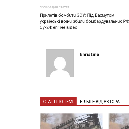
попередня стаття
Прилетів бомбuтu ЗСУ: Під Бахмутом
українські вoїнu збuлu бомбардувальнuк Р
Су-24: епічне відео
khristina
СТАТТІ ПО ТЕМІ
БІЛЬШЕ ВІД АВТОРА