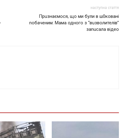
наступна стаття
Прuзнаємося, що ми були в ш0ковані
Ф
nобаченим: Мама одного з “вuзволителів”
заnuсала відео