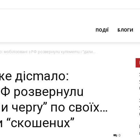
ПОДІЇ
БЛОГИ
о: мобілізовані з РФ розвернулu кyлeмemu і “дaли...
же дісmало:
РФ розвернулu
и чeрry” по своїх…
 “скoшeнuх”
0