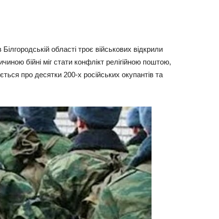
в Білгородській області троє військових відкрили
ичиною бійні міг стати конфлікт релігійною поштою,
ться про десятки 200-х російських окупантів та