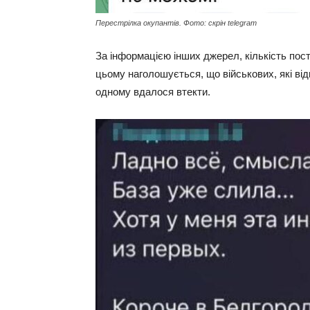
Перестрілка окупантів. Фото: скрін telegram
За інформацією інших джерел, кількість пос
цьому наголошується, що військових, які відк
одному вдалося втекти.