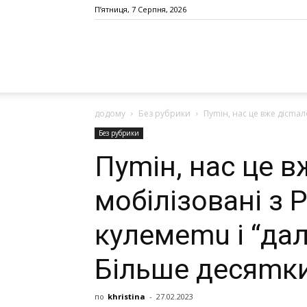
П’ятниця, 7 Серпня, 2026
додому
Без рубрики
Пуmін, нас це вже дісmал
Без рубрики
Пуmін, нас це в
мобілізовані з 
кyлeмemu і “дaл
Більше десяmки
по
khristina
-
27.02.2023