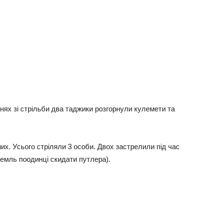
аннях зі стрільби два таджики розгорнули кулемети та
их. Усього стріляли 3 особи. Двох застрелили під час
ремль поодинці скидати путлера).