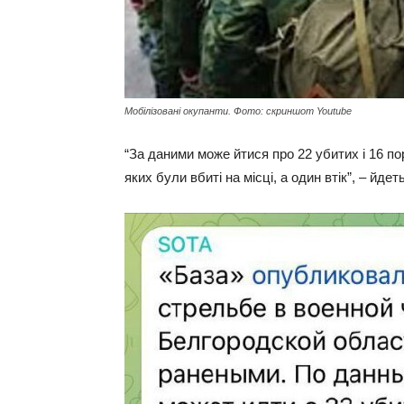
Мобілізовані окупанти. Фото: скриншот Youtube
“За даними може йтися про 22 убитих і 16 по
яких були вбиті на місці, а один втік”, – йдет