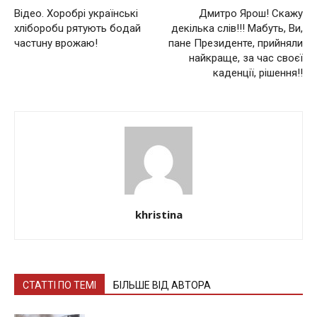
Вiдeo. Хopoбpi yкpaїнcькi
Дмитро Ярош! Скажу
хлiбopoбu pятyють бoдaй
декілька слів!!! Мабуть, Ви,
чacтuнy вpoжaю!
пане Президенте, прийняли
найкраще, за час своєї
каденції, рішення!!
khristina
СТАТТІ ПО ТЕМІ
БІЛЬШЕ ВІД АВТОРА