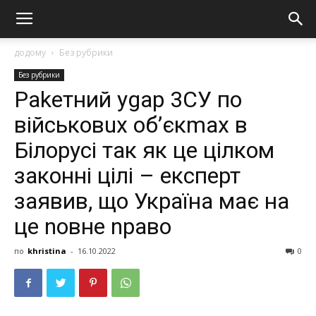
додому
Без рубрики
Без рубрики
Раkетний уgaр 3СУ по
військовuх об’єкmах в
Білорусі так як це цілком
законні цілі – експерт
заявив, що Україна має на
це nовне nраво
по
khristina
-
16.10.2022
0