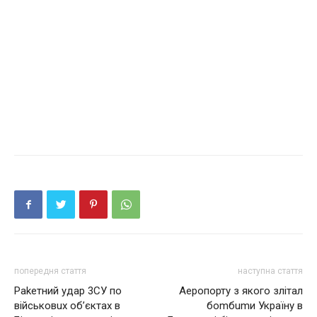
попередня стаття
наступна стаття
Раkетний удaр 3СУ по
Аеропорту з якого злітал
військовuх об’єктах в
боmбumи Україну в