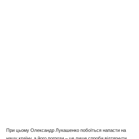
При цьому Олександр Лукашенко побоïться напасти на
нашу країну, а його погрози – це лише спроби відтягнути