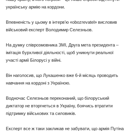
українську армію на кордони.
Впевненість у цьому в інтерв’ю «obozrevatel» висловив
військовий експерт Володимир Селезньов.
На думку співрозмовника ЗМІ, Друга мета президента –
iмiтацiя бурхливої діяльності, щоб уникнути реальної
участі армії Білорусі у війні.
Він наголосив, що Лукашенко вже 6-й місяць проводить
навчання на кордоні з Україною.
Водночас Селезньов переконаний, що білоруський
диктатор не вторгнеться в Україну, боячись втратити
підтримку військових та силовиків.
Експерт все ж таки закликав не забувати, що армія Путіна