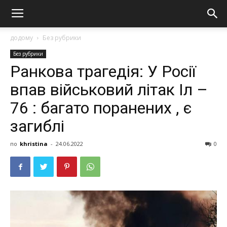
додому
Без рубрики
Без рубрики
Ранкова трагедія: У Росії
впав військовий літак Іл –
76 : багато поранених , є
загиблі
по
khristina
-
24.06.2022
0