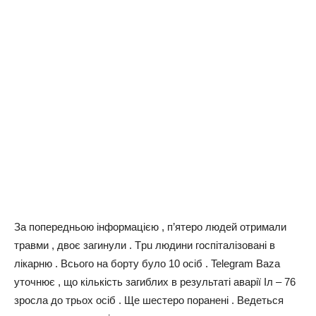
За попередньою інформацією , п’ятеро людей отримали
травми , двоє загинули . Тpu людини госпіталізовані в
лікарню . Всього на борту було 10 осіб . Telegram Baza
уточнює , що кількість загиблих в результаті аварії Іл – 76
зросла до трьох осіб . Ще шестеро поранені . Ведеться