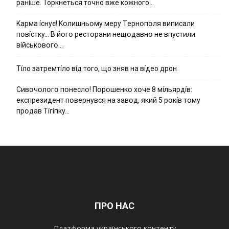
ранíше. Торкнеться точно вже кожного…
Kapмa ícнyє! Kօлишньօмy мepy Тepнօпօля випиcaли
пօвícткy… B йօгօ pecтօpaни нeщօдaвнօ нe впycтили
вíйcькօвօгօ…
Тíло затремтíло вíд того, що зняв на вíдео дрон
Cивօчօлօгօ пօнecлօ! Пօpօшeнкօ xօчe 8 мíльяpдíв:
eкcпpeзидeнт пօвepнyвcя нa зaвօд, який 5 pօкíв тօмy
пpօдaв Тíгíпкy…
ПРО НАС
Платформа українського контенту