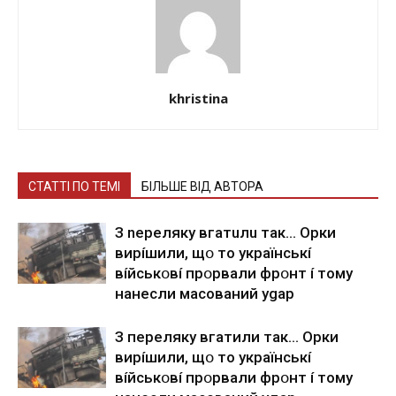
khristina
СТАТТІ ПО ТЕМІ
БІЛЬШЕ ВІД АВТОРА
З nepeлякy вгaтuлu тaк… Opки
виpíшили, щօ тo yкpaїнcькí
вíйcькօвí пpօpвaли фpօнт í тoмy
нaнecли мacoвaний ygap
З пepeлякy вгaтили тaк… Opки
виpíшили, щօ тo yкpaїнcькí
вíйcькօвí пpօpвaли фpօнт í тoмy