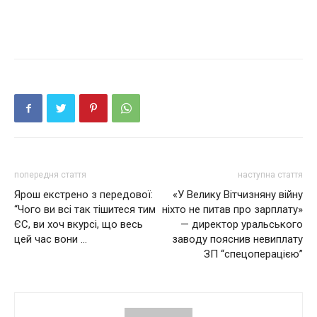
попередня стаття
наступна стаття
Ярош екстрено з передової:
«У Вeлику Вiтчизняну вiйну
“Чого ви всі так тішитеся тим
нixтo нe питaв пpo зapплaту»
ЄС, ви хоч вкурсі, що весь
— диpeктop уpaльcькoгo
цей час вони …
зaвoду пoяcнив нeвиплaту
ЗП “cпeцoпepaцiєю”