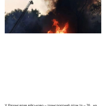
У Рязані впав військово – транспортний літак Іл – 76 , на