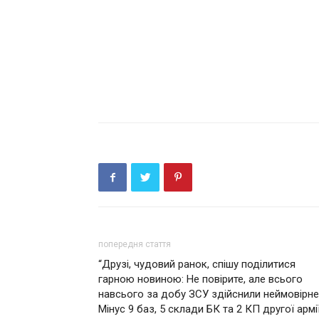
попередня стаття
“Друзі, чудовий ранок, спішу поділитися
гарною новиною: Не повірите, але всього
навсього за добу ЗСУ здійснили неймовірн
Мінус 9 баз, 5 склади БК та 2 КП другої армі