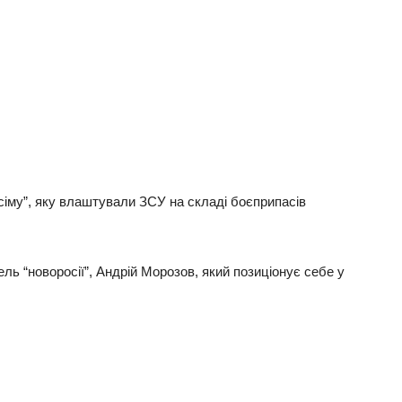
росіму”, яку влаштували ЗСУ на складі боєприпасів
ь “новоросії”, Андрій Морозов, який позиціонує себе у