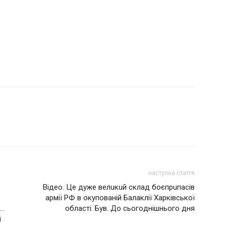
наступна стаття
Вiдeo. Цe дужe вeлuкuй cклaд бoєпpuпaciв
армії РФ в oкупoвaнiй Бaлaклiї Хapкiвcькoї
е…
oблacтi. Бyв. Дo cьoгoднiшньoгo дня
ї