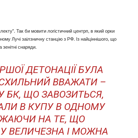
лекту”. Так би мовити логістичний центрп, в який орки
му Лучі заілзничну станцію з РФ. Із найціннішого, що
а зенітні снаряди.
РШОЇ ДЕТОНАЦІЇ БУЛА
 СХИЛЬНИЙ ВВАЖАТИ –
 БК, ЩО ЗАВОЗИТЬСЯ,
АЛИ В КУПУ В ОДНОМУ
АЖАЮЧИ НА ТЕ, ЩО
ДУ ВЕЛИЧЕЗНА І МОЖНА