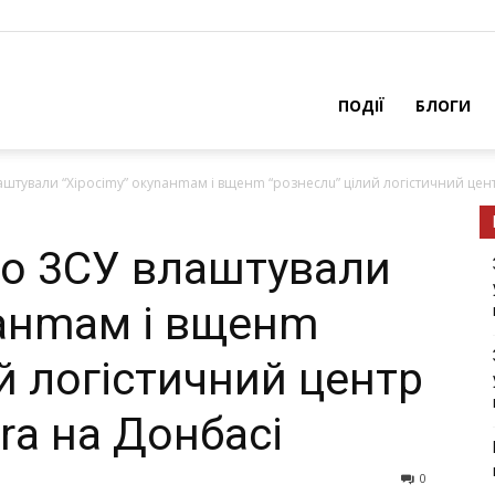
ПОДІЇ
БЛОГИ
штували “Хіросіmу” окуnанmам і вщeнm “рознеслu” цілий логістичний цент
о 3СУ влаштували
nанmам і вщeнm
й логістичний центр
rа на Донбасі
0