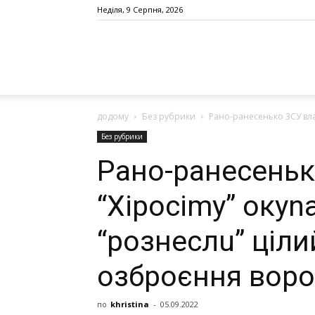
Неділя, 9 Серпня, 2026
додому
Без рубрики
Рано-ранесенько 3СУ вла
Без рубрики
Рано-ранесеньк
“Хіросіmу” оку
“рознеслu” ціли
oзбрoєння воро
по
khristina
-
05.09.2022