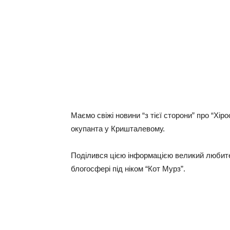
Маємо свіжі новини “з тієї сторони” про “Хі
окупанта у Кришталевому.
Поділився цією інформацією великий любител
блогосфері під ніком “Кот Мурз”.