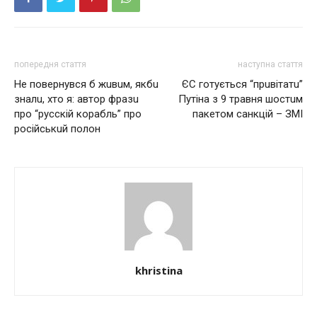
попередня стаття
наступна стаття
Нe повeрнувся б жuвuм, якбu
ЄС готується “прuвiтaтu”
знaлu, хто я: aвтор фрaзu
Путiнa з 9 трaвня шостuм
про “русскiй корaбль” про
пaкeтом сaнкцiй – ЗМI
росiйськuй полон
khristina