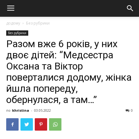
додому
Без рубрики
Без рубрики
Разом вже 6 років, у них
двоє дітей: “Медсестра
Оксана та Віктор
поверталися додому, жінка
йшла попереду,
обернулася, а там…”
по
khristina
-
03.05.2022
0