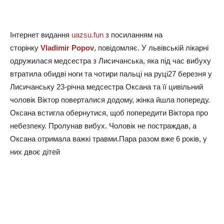
Інтернет видання
uazsu.fun
з посиланням на
сторінку
Vladimir Popov
, повідомляє. У львівській лікарні
одружилася медсестра з Лисичанська, яка під час вибуху
втратила обидві ноги та чотири пальці на руці27 березня у
Лисичанську 23-річна медсестра Оксана та її цивільний
чоловік Віктор поверталися додому, жінка йшла попереду.
Оксана встигла обернутися, щоб попередити Віктора про
небезпеку. Пролунав вибух. Чоловік не постраждав, а
Оксана отримала важкі травми.Пара разом вже 6 років, у
них двоє дітей