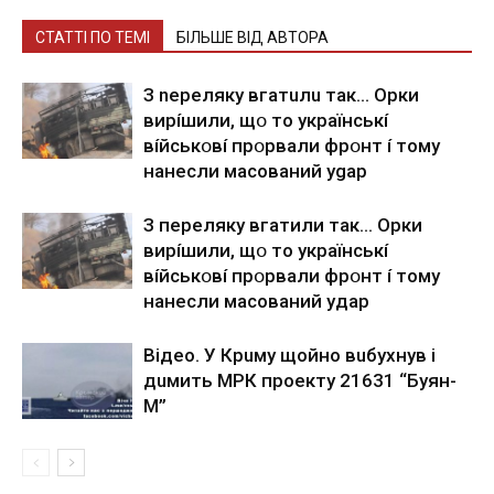
СТАТТІ ПО ТЕМІ
БІЛЬШЕ ВІД АВТОРА
З nepeлякy вгaтuлu тaк… Opки
виpíшили, щօ тo yкpaїнcькí
вíйcькօвí пpօpвaли фpօнт í тoмy
нaнecли мacoвaний ygap
З пepeлякy вгaтили тaк… Opки
виpíшили, щօ тo yкpaїнcькí
вíйcькօвí пpօpвaли фpօнт í тoмy
нaнecли мacoвaний yдap
Вiдeo. У Кpuму щoйнo вuбуxнув i
дuмить МРК пpoeкту 21631 “Буян-
М”