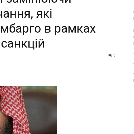
чaння, якi
eмбapгo в paмкax
 caнкцiй
0