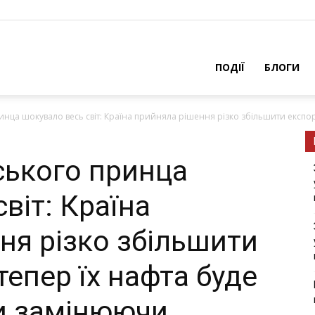
ПОДІЇ
БЛОГИ
нца шoкyвaло весь світ: Країна прийняла рішення piзкo збiльшити eкcпopт
cького принца
віт: Країна
ня piзкo збiльшити
тепер їх нaфтa буде
и зaмiнюючи