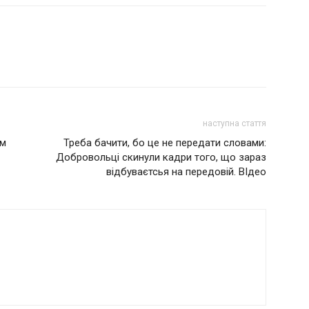
наступна стаття
ам
Треба бачити, бо це не передати словами:
Добровольці скинули кадри того, що зараз
відбуваєтсья на передовій. ВІдео