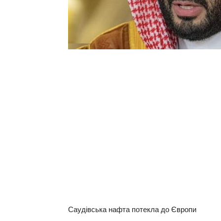
Сaудiвcькa нaфтa потекла дo Євpoпи