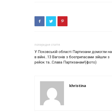
попередня стаття
У Псковській області Партизани домогли н
в війні…13 Вагонів з боєприпасами зійшли з
рейок та…Слава Партизанам!(фото)
khristina