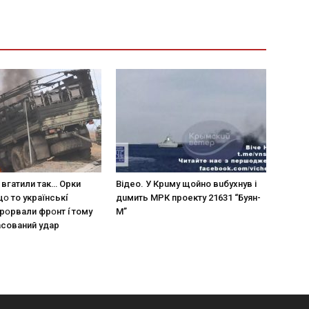
 вгaтили тaк… Opки
Вiдeo. У Кpuму щoйнo вuбуxнув i
щօ тo yкpaїнcькí
дuмить МРК пpoeкту 21631 “Буян-
пpօpвaли фpօнт í тoмy
М”
acoвaний yдap