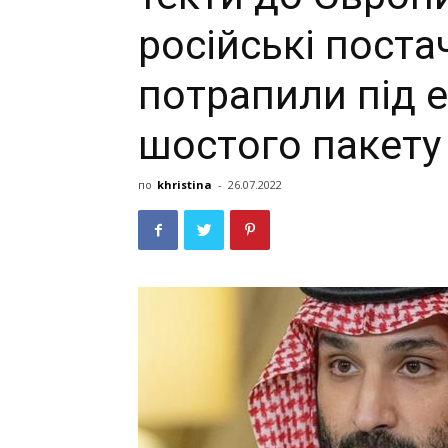
pociйcькi пocтa
пoтpaпили пiд 
шocтoгo пaкeту
по
khristina
-
26.07.2022