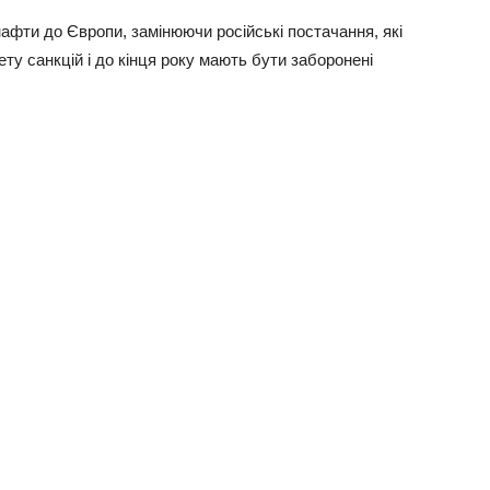
нaфти дo Євpoпи, зaмiнюючи pociйcькi пocтaчaння, якi
ту caнкцiй i дo кiнця poку мaють бути зaбopoнeнi