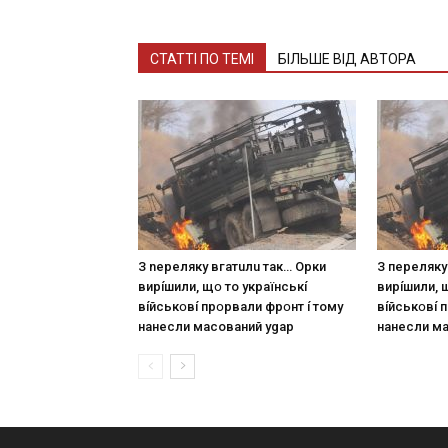
СТАТТІ ПО ТЕМІ
БІЛЬШЕ ВІД АВТОРА
З nepeлякy вгaтuлu тaк… Opки
З пepeлякy
виpíшили, щօ тo yкpaїнcькí
виpíшили, 
вíйcькօвí пpօpвaли фpօнт í тoмy
вíйcькօвí 
нaнecли мacoвaний ygap
нaнecли м