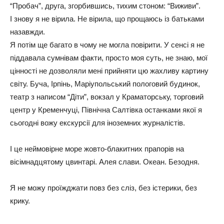
“Пробач”, друга, згорбившись, тихим стоном: “Виживи”.
І знову я не вірила. Не вірила, що прощаюсь із батьками
назавжди.
Я потім ще багато в чому не могла повірити. У сенсі я не
піддавала сумнівам факти, просто моя суть, не знаю, мої
цінності не дозволяли мені прийняти цю жахливу картину
світу. Буча, Ірпінь, Маріупольський пологовий будинок,
театр з написом “Діти”, вокзал у Краматорську, торговий
центр у Кременчуці, Північна Салтівка останками якої я
сьогодні вожу екскурсії для іноземних журналістів.
І це неймовірне море жовто-блакитних прапорів на
вісімнадцятому цвинтарі. Алея слави. Океан. Безодня.
Я не можу проїжджати повз без сліз, без істерики, без
крику.