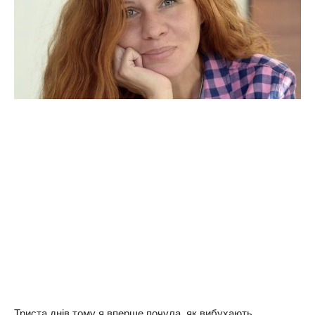
Триста днів тому я вперше почула, як вибухають