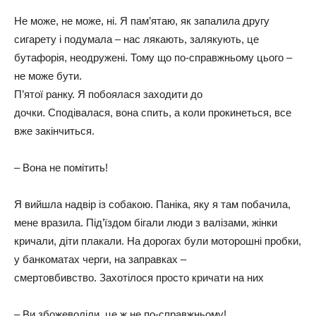
Не може, не може, ні. Я пам’ятаю, як запалила другу
сигарету і подумала – нас лякають, залякують, це
бутафорія, неодружені. Тому що по-справжньому цього –
не може бути.
П’ятої ранку. Я побоялася заходити до
дочки. Сподівалася, вона спить, а коли прокинеться, все
вже закінчиться.
– Вона не помітить!
Я вийшла надвір із собакою. Паніка, яку я там побачила,
мене вразила. Під’їздом бігали люди з валізами, жінки
кричали, діти плакали. На дорогах були моторошні пробки,
у банкоматах черги, на заправках –
смертовбивство. Захотілося просто кричати на них
– Ви збожеволіли, це ж не по-справжньому!