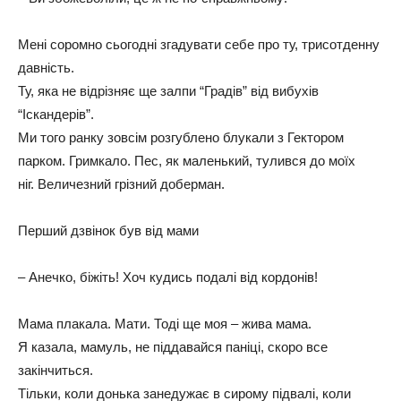
Мені соромно сьогодні згадувати себе про ту, трисотденну
давність.
Ту, яка не відрізняє ще залпи “Градів” від вибухів
“Іскандерів”.
Ми того ранку зовсім розгублено блукали з Гектором
парком. Гримкало. Пес, як маленький, тулився до моїх
ніг. Величезний грізний доберман.
Перший дзвінок був від мами
– Анечко, біжіть! Хоч кудись подалі від кордонів!
Мама плакала. Мати. Тоді ще моя – жива мама.
Я казала, мамуль, не піддавайся паніці, скоро все
закінчиться.
Тільки, коли донька занедужає в сирому підвалі, коли