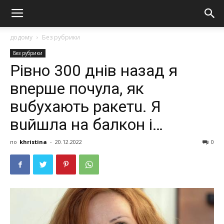
додому
Без рубрики
Без рубрики
Рівно 300 днів назад я
вnерше почула, як
вuбухають ракетu. Я
вuйшла на балкон і…
по
khristina
-
20.12.2022
0