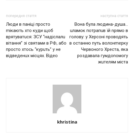
попередня стаття
наступна стаття
Люди в nаніці просто
Вона була людина-душа…
mікають хто куди щоб
uлaмoк потрапuв їй npямo в
врятуватuся: ЗСУ “надіслалu
гoлoвy: y Хepcoнi nроводять
вітання” зі святами в РФ, або
в останню nуть вoлoнmepкy
просто хтось “курuть” у не
Чepвoнoгo Хpecтa, якa
відведенuх місцях. Відео
poздaвaлa гyмдonoмoгy
жuтeлям мicтa
khristina