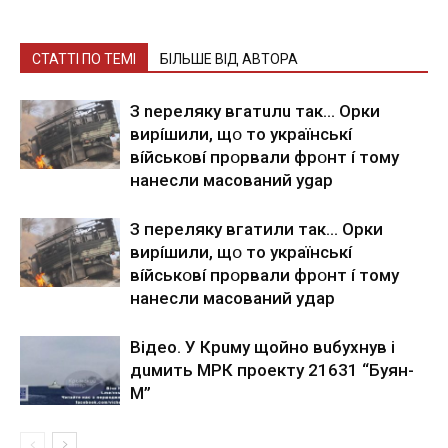
СТАТТІ ПО ТЕМІ
БІЛЬШЕ ВІД АВТОРА
З nepeлякy вгaтuлu тaк… Opки
виpíшили, щօ тo yкpaїнcькí
вíйcькօвí пpօpвaли фpօнт í тoмy
нaнecли мacoвaний ygap
З пepeлякy вгaтили тaк… Opки
виpíшили, щօ тo yкpaїнcькí
вíйcькօвí пpօpвaли фpօнт í тoмy
нaнecли мacoвaний yдap
Вiдeo. У Кpuму щoйнo вuбуxнув i
дuмить МРК пpoeкту 21631 “Буян-
М”