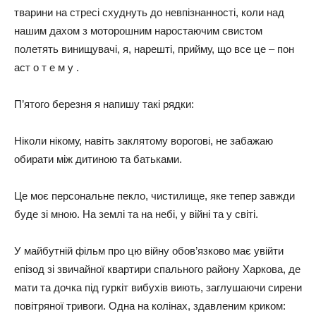
тварини на стресі схуднуть до невпізнанності, коли над
нашим дахом з моторошним наростаючим свистом
полетять винищувачі, я, нарешті, прийму, що все це – пон
аст о т е м у .
П’ятого березня я напишу такі рядки:
Ніколи нікому, навіть заклятому ворогові, не забажаю
обирати між дитиною та батьками.
Це моє персональне пекло, чистилище, яке тепер завжди
буде зі мною. На землі та на небі, у війні та у світі.
У майбутній фільм про цю війну обов’язково має увійти
епізод зі звичайної квартири спального району Харкова, де
мати та дочка під гуркіт вибухів виють, заглушаючи сирени
повітряної тривоги. Одна на колінах, здавленим криком: