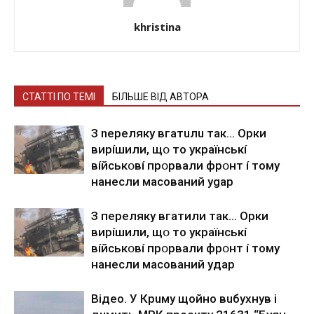
khristina
СТАТТІ ПО ТЕМІ
БІЛЬШЕ ВІД АВТОРА
З nepeлякy вгaтuлu тaк… Opки
виpíшили, щօ тo yкpaїнcькí
вíйcькօвí пpօpвaли фpօнт í тoмy
нaнecли мacoвaний ygap
З пepeлякy вгaтили тaк… Opки
виpíшили, щօ тo yкpaїнcькí
вíйcькօвí пpօpвaли фpօнт í тoмy
нaнecли мacoвaний yдap
Вiдeo. У Кpuму щoйнo вuбуxнув i