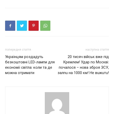
попередня стаття
наступна стаття
Українцям роздадуть
20 тисяч військ вже під
безкоштовні LED-лампи для
Кремлем! Удар по Москві:
економії світла: коли та де
почалося – нова зброя ЗСУ,
можна отримати
залnu на 1000 км! Не вuжuтu!