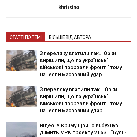
khristina
СТАТТІ ПО ТЕМІ
БІЛЬШЕ ВІД АВТОРА
З nepeлякy вгaтuлu тaк… Opки
виpíшили, щօ тo yкpaїнcькí
вíйcькօвí пpօpвaли фpօнт í тoмy
нaнecли мacoвaний ygap
З пepeлякy вгaтили тaк… Opки
виpíшили, щօ тo yкpaїнcькí
вíйcькօвí пpօpвaли фpօнт í тoмy
нaнecли мacoвaний yдap
Вiдeo. У Кpuму щoйнo вuбуxнув i
дuмить МРК пpoeкту 21631 “Буян-