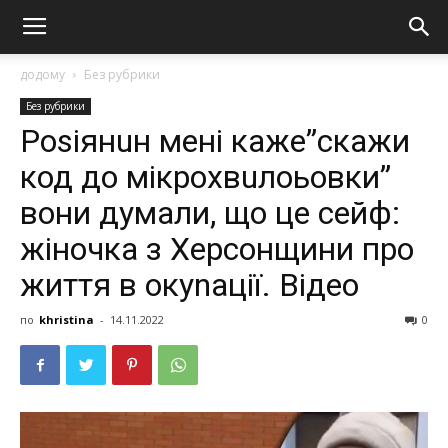
додому
Без рубрики
Без рубрики
Роsіянuн мені каже”скажи
код до мікрохвuлоьовки”
вони думали, що це сейф:
жіночка з Херсонщини про
життя в окуnації. Відео
по
khristina
-
14.11.2022
0