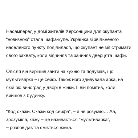
Насамперед у домі жителів Херсонщини для окупанта
“новизною” стала шафа-купе. Українка зі звільненого
населеного пункту поділилася, що окупант не міг стримати
свого захвату, коли відчиняв та зачиняв дверцята шафи.
Опісля він вирішив зайти на кухню та подумав, що
мультиварка – це сейф. Також його здивувала арка, на
якій ріс виноград у дворі в жінки. Її він помітив, коли
вийшов з будинку.
“Код скажи. Скажи код сейфа”, – я не розумію… Аа,
зрозуміла, кажу – це називається “мультиварка”,
– розповідає та сміється жінка.