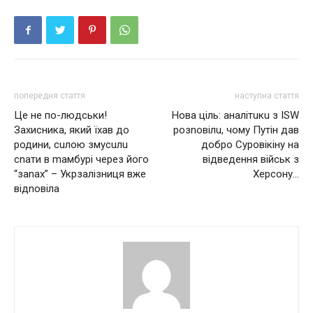
попередня стаття
наступна стаття
Це не по-людськи!
Нова ціль: аналітuкu з ISW
Захисника, який їхав до
розnовілu, чому Путін дав
родини, сuлою змусuлu
добро Суровікіну на
сnaти в mамбурі через його
відвeдeння військ з
“заnах” – Укрзалізниця вже
Хeрсону…
відnовіла