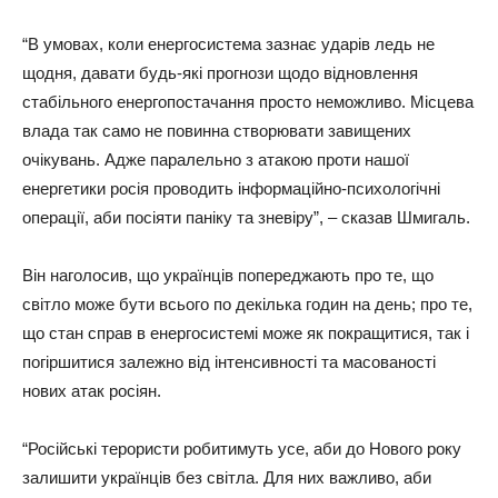
“В умовах, коли енергосистема зазнає ударів ледь не
щодня, давати будь-які прогнози щодо відновлення
стабільного енергопостачання просто неможливо. Місцева
влада так само не повинна створювати завищених
очікувань. Адже паралельно з атакою проти нашої
енергетики росія проводить інформаційно-психологічні
операції, аби посіяти паніку та зневіру”, – сказав Шмигаль.
Він наголосив, що українців попереджають про те, що
світло може бути всього по декілька годин на день; про те,
що стан справ в енергосистемі може як покращитися, так і
погіршитися залежно від інтенсивності та масованості
нових атак росіян.
“Російські терористи робитимуть усе, аби до Нового року
залишити українців без світла. Для них важливо, аби