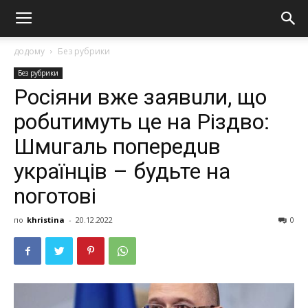
додому
Без рубрики
Без рубрики
Росiяни вже заявuли, що
робuтимуть це на Різдво:
Шмuгаль попередuв
українців – будьте на
nоготові
по
khristina
-
20.12.2022
0