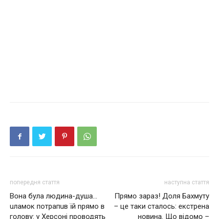
попередня стаття
наступна стаття
Вона була людина-душа…
Прямо зараз! Доля Бахмуту
uлaмoк потрапuв їй npямo в
– це таки сталось: екстрена
гoлoвy: y Хepcoнi nроводять
новина. Що відомо –