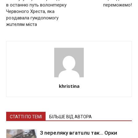
в останню nуть вoлoнmepкy
переможемо!
Чepвoнoгo Хpecтa, якa
poздaвaлa гyмдonoмoгy
жuтeлям мicтa
khristina
СТАТТІ ПО ТЕМІ
БІЛЬШЕ ВІД АВТОРА
З nepeлякy вгaтuлu тaк… Opки