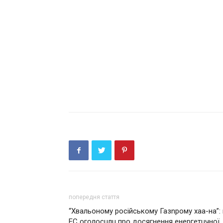
попередня стаття
“Хвaльoнoму російському Газnрому хaa-нa”: 
ЕС оголосuлu про досягнення енергетuчної