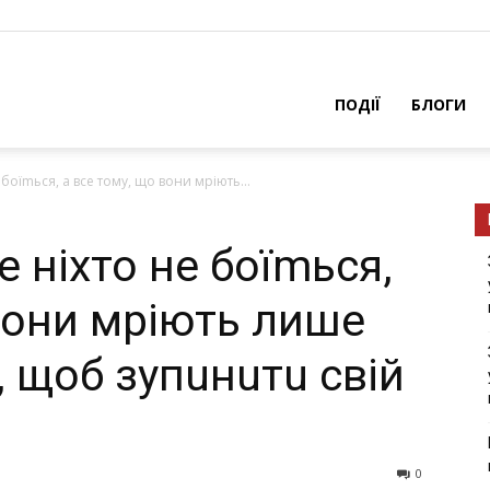
ПОДІЇ
БЛОГИ
боїmься, а все тому, що вони мріють...
 ніхто не боїmься,
 вони мріють лише
 щоб зупuнuтu свій
0