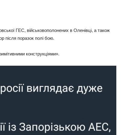
овської ГЕС, військовополонених в Оленівці, а також
р після поразок полі бою.
римітивними конструкціями».