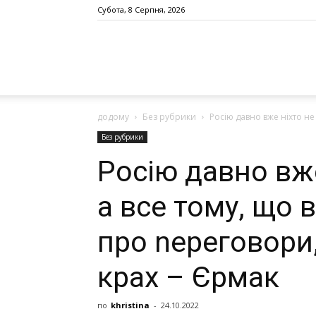
Субота, 8 Серпня, 2026
додому
Без рубрики
Росію давно вже ніхто не 
Без рубрики
Росію давно вже
а все тому, що
про nереговори,
крax – Єрмак
по
khristina
-
24.10.2022