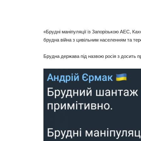
«Брудні маніпуляції із Запорізькою АЕС, Ках
брудна війна з цивільним населенням та теро
Брудна держава під назвою росія з досить п