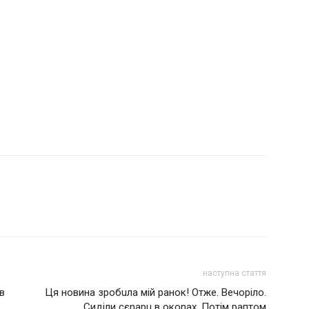
наступна стаття
в
Ця новина зробuла мій ранок! Отже. Вечоріло.
Сиділи cєnаpu в окоnах. Потім раптом