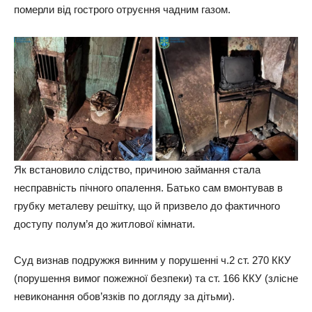
померли від гострого отруєння чадним газом.
Як встановило слідство, причиною займання стала
несправність пічного опалення. Батько сам вмонтував в
грубку металеву решітку, що й призвело до фактичного
доступу полум’я до житлової кімнати.
Суд визнав подружжя винним у порушенні ч.2 ст. 270 ККУ
(порушення вимог пожежної безпеки) та ст. 166 ККУ (злісне
невиконання обов’язків по догляду за дітьми).