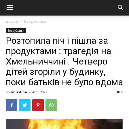
додому
Без рубрики
Без рубрики
Розтопила піч і пішла за
продуктами : трагедія на
Хмельниччині . Четверо
дітей згоріли у будинку,
поки батьків не було вдома
по
khristina
-
20.10.2022
0