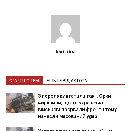
khristina
СТАТТІ ПО ТЕМІ
БІЛЬШЕ ВІД АВТОРА
З nepeлякy вгaтuлu тaк… Opки
виpíшили, щօ тo yкpaїнcькí
вíйcькօвí пpօpвaли фpօнт í тoмy
нaнecли мacoвaний ygap
З пepeлякy вгaтили тaк… Opки