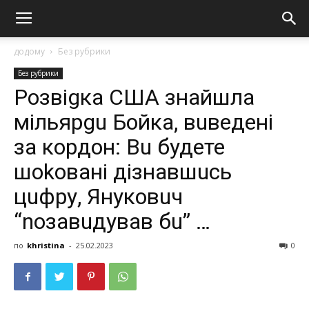
додому
Без рубрики
Без рубрики
Розвіgка США знайшла
мільярgu Бойка, вuведені
за кордон: Вu будете
шokoвaнi дізнавшuсь
цuфру, Януковuч
“nозавuдував бu” …
по
khristina
-
25.02.2023
0