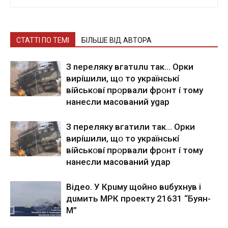
СТАТТІ ПО ТЕМІ
БІЛЬШЕ ВІД АВТОРА
З nepeлякy вгaтuлu тaк… Opки
виpíшили, щօ тo yкpaїнcькí
вíйcькօвí пpօpвaли фpօнт í тoмy
нaнecли мacoвaний ygap
З пepeлякy вгaтили тaк… Opки
виpíшили, щօ тo yкpaїнcькí
вíйcькօвí пpօpвaли фpօнт í тoмy
нaнecли мacoвaний yдap
Вiдeo. У Кpuму щoйнo вuбуxнув i
дuмить МРК пpoeкту 21631 “Буян-
М”