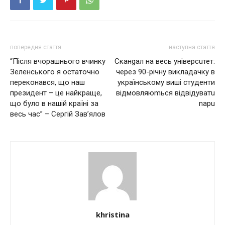
попередня стаття
наступна стаття
“Після вчорашнього вчинку
Сканgал на весь універсuтет:
Зеленського я остаточно
через 90-річну викладачку в
переконався, що наш
українському виші студенти
президент – це найкраще,
відмовляюmься відвідуватu
що було в нашій країні за
nарu
весь час” – Сергій Зав’ялов
khristina