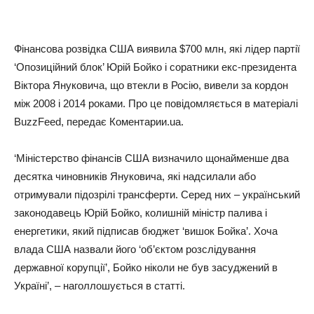
Фінансова розвідка США виявила $700 млн, які лідер партії
‘Опозиційний блок’ Юрій Бойко і соратники екс-президента
Віктора Януковича, що втекли в Росію, вивели за кордон
між 2008 і 2014 роками. Про це повідомляється в матеріалі
BuzzFeed, передає Коментарии.ua.
‘Міністерство фінансів США визначило щонайменше два
десятка чиновників Януковича, які надсилали або
отримували підозрілі трансферти. Серед них – український
законодавець Юрій Бойко, колишній міністр палива і
енергетики, який підписав бюджет ‘вишок Бойка’. Хоча
влада США назвали його ‘об’єктом розслідування
державної корупції’, Бойко ніколи не був засуджений в
Україні’, – наголлошується в статті.