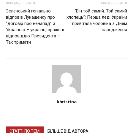
попередня стаття
наступна стаття
Зеленський геніально
“Він той самий. Той самий
відповів Лукашенку про
хлопець”: Перша леді України
“договір про ненапад” з
привітала чоловіка з Днем
Україною – українці вражені
народження
відповіддю Президента –
Так тримати
khristina
СТАТТІ ПО ТЕМІ
БІЛЬШЕ ВІД АВТОРА