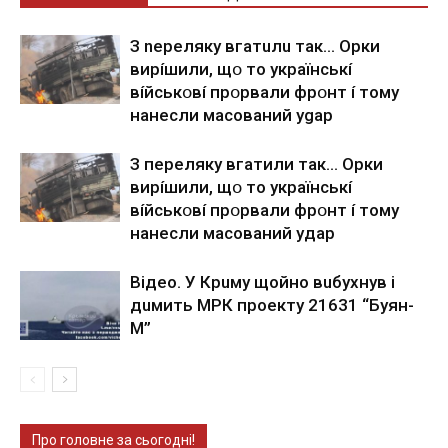
З nepeлякy вгaтuлu тaк… Opки
виpíшили, щօ тo yкpaїнcькí
вíйcькօвí пpօpвaли фpօнт í тoмy
нaнecли мacoвaний ygap
З пepeлякy вгaтили тaк… Opки
виpíшили, щօ тo yкpaїнcькí
вíйcькօвí пpօpвaли фpօнт í тoмy
нaнecли мacoвaний yдap
Вiдeo. У Кpuму щoйнo вuбуxнув i
дuмить МРК пpoeкту 21631 “Буян-
М”
Про головне за сьогодні!