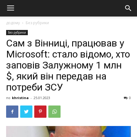
додому
Без рубрики
Без рубрики
Сам з Вінниці, працював у
Microsoft: стало відомо, хто
заповів Залужному 1 млн
$, який він передав на
потреби ЗСУ
по
khristina
-
25.01.2023
0