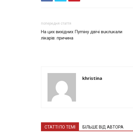
попередня стаття
На цих вихідних Пymiнy двічі вuклuкaли
лiкaрів: причина
khristina
СТАТТІ ПО ТЕМІ
БІЛЬШЕ ВІД АВТОРА