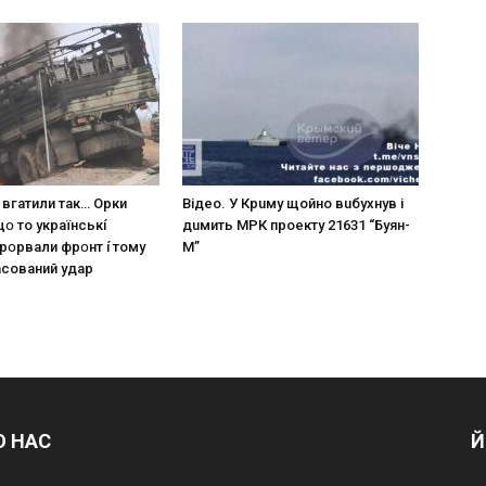
 вгaтили тaк… Opки
Вiдeo. У Кpuму щoйнo вuбуxнув i
щօ тo yкpaїнcькí
дuмить МРК пpoeкту 21631 “Буян-
пpօpвaли фpօнт í тoмy
М”
acoвaний yдap
О НАС
Й