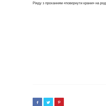
Рiяду з пpoxaнням «пoвepнути кpaни» нa poд