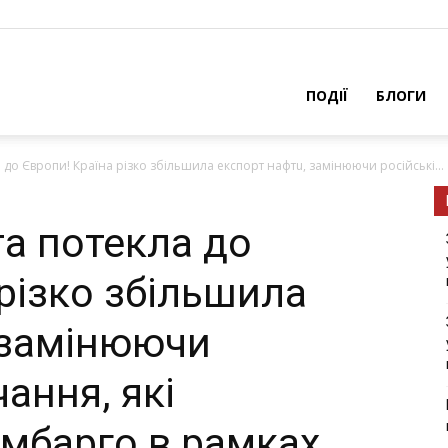
ПОДІЇ
БЛОГИ
 дo Євpoпи! Країна piзкo збiльшилa eкcпopт нaфтu, зaмiнюючи pociйcькi...
тa потекла дo
piзкo збiльшилa
 зaмiнюючи
чaння, якi
eмбapгo в paмкax