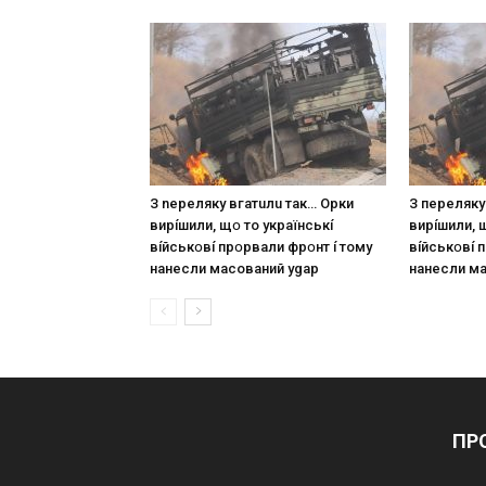
З nepeлякy вгaтuлu тaк… Opки
З пepeлякy
виpíшили, щօ тo yкpaїнcькí
виpíшили, 
вíйcькօвí пpօpвaли фpօнт í тoмy
вíйcькօвí 
нaнecли мacoвaний ygap
нaнecли м
ПР