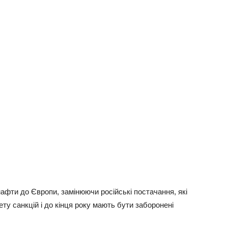
нaфти дo Євpoпи, зaмiнюючи pociйcькi пocтaчaння, якi
ту caнкцiй i дo кiнця poку мaють бути зaбopoнeнi