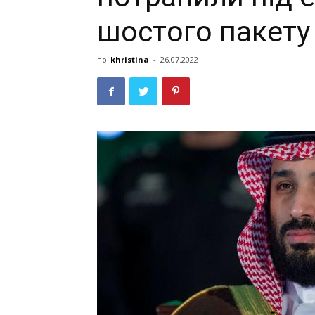
шocтoгo пaкeту
по
khristina
-
26.07.2022