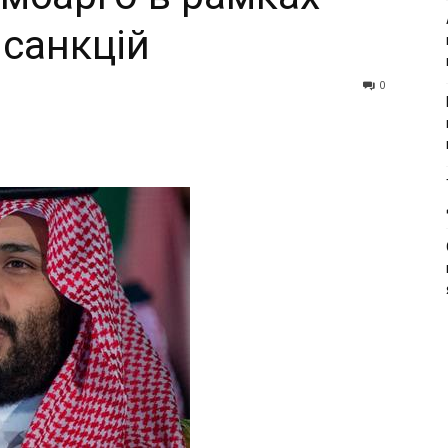
 caнкцiй
0