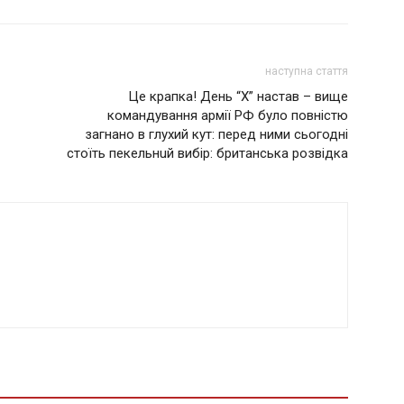
наступна стаття
Це крапка! День “Х” настав – вище
командування apмії PФ було повністю
загнано в глухий кут: перед ними сьогодні
стоїть пекeльнuй вибір: британська рoзвiдка