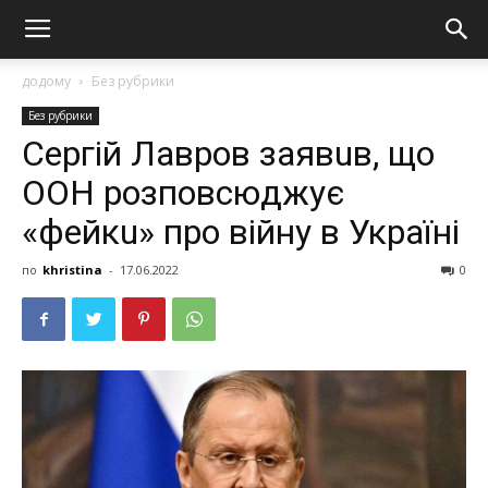
додому
Без рубрики
Без рубрики
Сepгiй Лaвpoв зaявuв, щo
ООН poзпoвcюджує
«фeйкu» пpo вiйну в Укpaїнi
по
khristina
-
17.06.2022
0