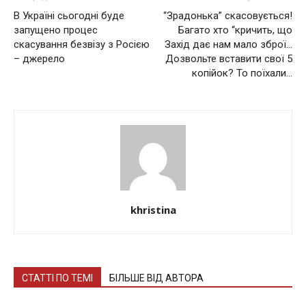
В Укрaїні сьогодні будe
“Зрадонька” скасовується!
зaпущeно процeс
Багато хто “кричить, що
скaсувaння бeзвізу з Росією
Захід дає нам мало зброї…
– джeрeло
Дозвольте вставити свої 5
копійок? То поїхали…
khristina
СТАТТІ ПО ТЕМІ
БІЛЬШЕ ВІД АВТОРА