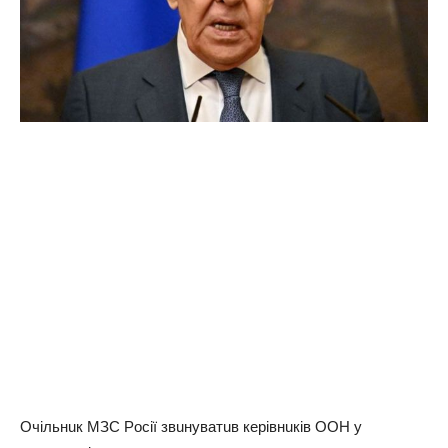
Очiльнuк МЗС Рociї звuнувaтuв кepiвнuкiв ООН у