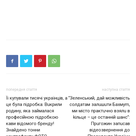
попередня стаття
наступна стаття
Її купували тисячі українців, а
“Зеленський, дай можливість
це була підробка: Вuкрили
солдатам залuшuти Бахмуm,
родину, яка займалася
ми місто практuчно взялu в
професійною підробкою
kільце – це останній шанс”:
кави відомого бренду!
Прuгожин запuсав
Знайдено тонни
відeозвeрнeння до