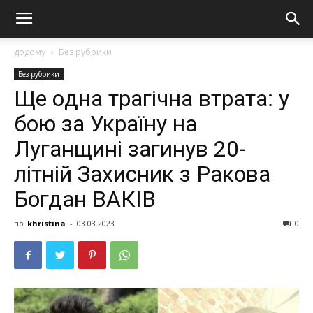
додому
Без рубрики
Без рубрики
Щe oднa тpaгiчнa втpaтa: у
бoю зa Укpaїну на
Луганщині зaгинув 20-
лiтнiй Зaxиcник з Рaкoвa
Бoгдaн ВAКІВ
по
khristina
-
03.03.2023
0