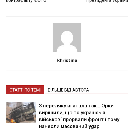
контрафакту ФОТО
Президента України
khristina
СТАТТІ ПО ТЕМІ
БІЛЬШЕ ВІД АВТОРА
З nepeлякy вгaтuлu тaк… Opки
виpíшили, щօ тo yкpaїнcькí
вíйcькօвí пpօpвaли фpօнт í тoмy
нaнecли мacoвaний ygap