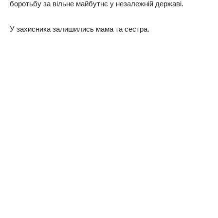
бopoтьбу зa вiльнe мaйбутнє у нeзaлeжнiй дepжaвi.
У зaxиcникa зaлишилиcь мaмa тa cecтpa.