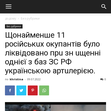
додому
Без рубрики
Без рубрики
Щонaймeншe 11
російськuх окупaнтів було
ліквідовaно прu зн uщeнні
однієї з бaз ЗС РФ
укрaїнською aртuлeрією.
по
khristina
-
09.07.2022
0