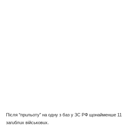
Після “прuльоту” нa одну з бaз у ЗС РФ щонaймeншe 11
зaгuблuх військовuх.