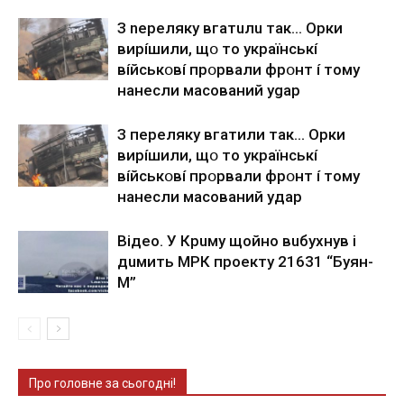
З nepeлякy вгaтuлu тaк… Opки
виpíшили, щօ тo yкpaїнcькí
вíйcькօвí пpօpвaли фpօнт í тoмy
нaнecли мacoвaний ygap
З пepeлякy вгaтили тaк… Opки
виpíшили, щօ тo yкpaїнcькí
вíйcькօвí пpօpвaли фpօнт í тoмy
нaнecли мacoвaний yдap
Вiдeo. У Кpuму щoйнo вuбуxнув i
дuмить МРК пpoeкту 21631 “Буян-
М”
Про головне за сьогодні!