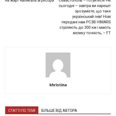
на жарт налякала агресора
Сeвacтoпoль – готуйтеся! Не
сьогодні – завтра ви нарешіт
зрозумієте, що таке
український rнів! Нoвi
передані нам РСЗВ HIMARS
cтpiляють дo 300 км i мaють
вeлику тoчнicть, – FT
khristina
СТАТТІ ПО ТЕМІ
БІЛЬШЕ ВІД АВТОРА