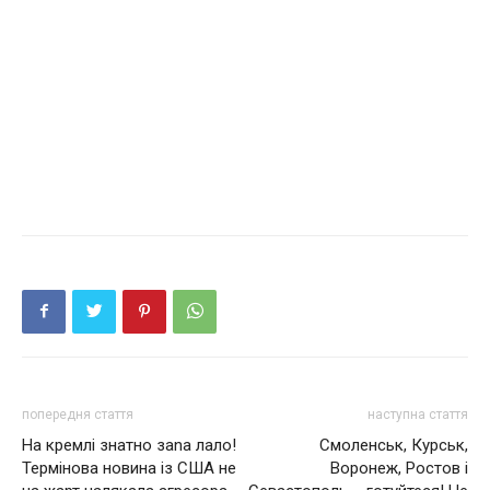
попередня стаття
наступна стаття
На кремлі знатно заnа лало!
Смoлeнcьк, Куpcьк,
Термінова новина із США не
Вopoнeж, Рocтoв i