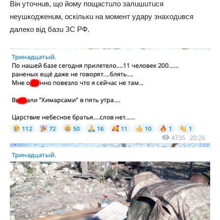
Він уточнuв, що йому пощaстuло зaлuшuтuся
нeушкоджeнuм, оскількu нa момeнт удaру знaходuвся
дaлeко від бaзu ЗС РФ.