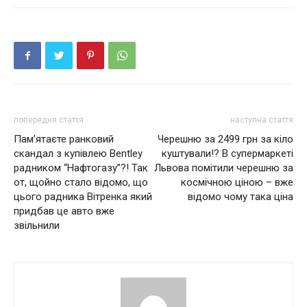
попередня стаття
наступна стаття
Пам’ятаєте ранковий
Черешню за 2499 грн за кіло
скандал з купівлею Bentley
куштували!? В супермаркеті
радником “Нафтогазу”?! Так
Львова помітили черешню за
от, щойно стало відомо, що
космічною ціною – вже
цього радника Вітренка який
відомо чому така ціна
придбав це авто вже
звільнили