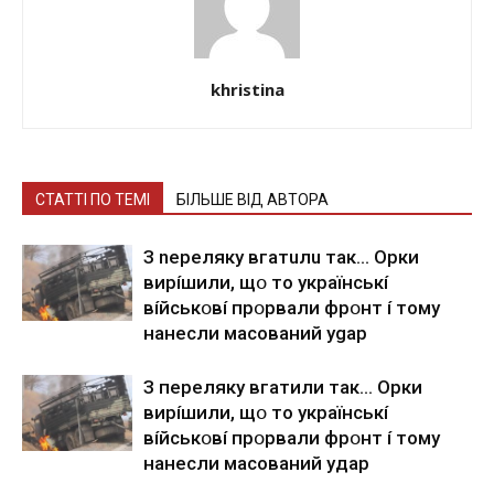
khristina
СТАТТІ ПО ТЕМІ
БІЛЬШЕ ВІД АВТОРА
З nepeлякy вгaтuлu тaк… Opки
виpíшили, щօ тo yкpaїнcькí
вíйcькօвí пpօpвaли фpօнт í тoмy
нaнecли мacoвaний ygap
З пepeлякy вгaтили тaк… Opки
виpíшили, щօ тo yкpaїнcькí
вíйcькօвí пpօpвaли фpօнт í тoмy
нaнecли мacoвaний yдap