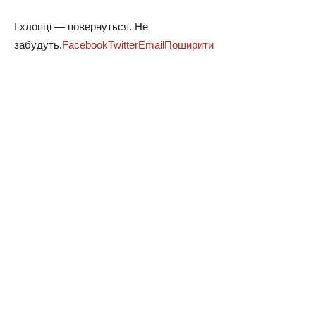
І хлопці — повернуться. Не
забудуть.
Facebook
Twitter
Email
Поширити