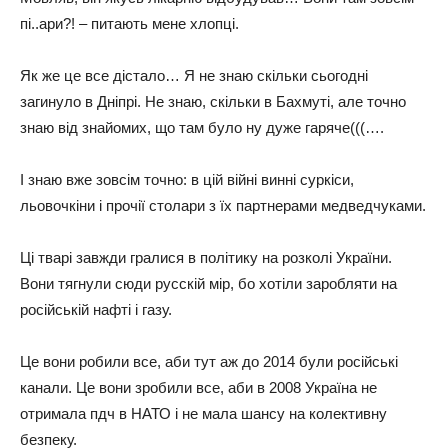
пі..ари?! – питають мене хлопці.
Як же це все дістало… Я не знаю скільки сьогодні
загинуло в Дніпрі. Не знаю, скільки в Бахмуті, але точно
знаю від знайомих, що там було ну дуже гаряче(((….
І знаю вже зовсім точно: в цій війні винні суркіси,
льовочкіни і прочії столари з їх партнерами медведчуками.
Ці тварі завжди гралися в політику на розколі України.
Вони тягнули сюди русскій мір, бо хотіли заробляти на
російській нафті і газу.
Це вони робили все, аби тут аж до 2014 були російські
канали. Це вони зробили все, аби в 2008 Україна не
отримала пдч в НАТО і не мала шансу на колективну
безпеку.