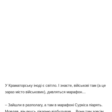
У Краматорську іноді є світло. І знаєте, військові там (а це
зараз місто військових), дивляться марафон…
– Зайшли в разполагу, а там в марафоні Суркіса піарять.
Мовляв, він якусь лікарню відбудував… Вони там зовсім