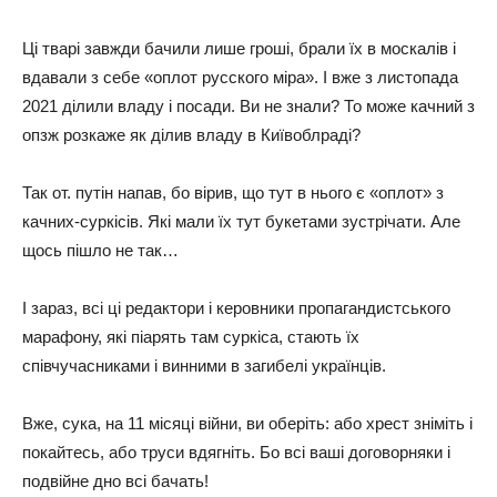
Ці тварі завжди бачили лише гроші, брали їх в москалів і
вдавали з себе «оплот русского міра». І вже з листопада
2021 ділили владу і посади. Ви не знали? То може качний з
опзж розкаже як ділив владу в Київоблраді?
Так от. путін напав, бо вірив, що тут в нього є «оплот» з
качних-суркісів. Які мали їх тут букетами зустрічати. Але
щось пішло не так…
І зараз, всі ці редактори і керовники пропагандистського
марафону, які піарять там суркіса, стають їх
співчучасниками і винними в загибелі українців.
Вже, сука, на 11 місяці війни, ви оберіть: або хрест зніміть і
покайтесь, або труси вдягніть. Бо всі ваші договорняки і
подвійне дно всі бачать!