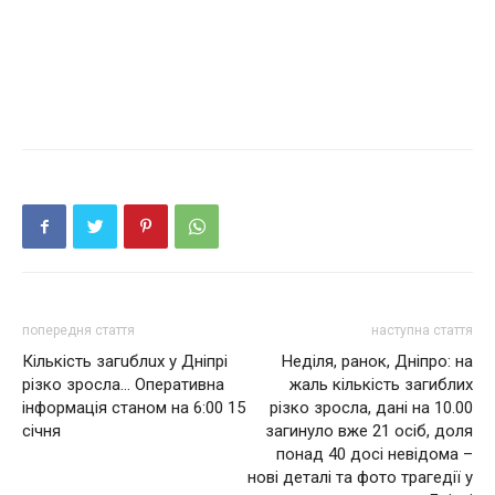
попередня стаття
наступна стаття
Кількість загuблuх у Дніпрі
Неділя, ранок, Дніпро: на
різко зросла… Оперативна
жаль кількість загиблих
інформація станом на 6:00 15
різко зросла, дані на 10.00
січня
зaгинyло вже 21 oсiб, дoля
пoнaд 40 досі нeвiдoмa –
нoвi дeтaлi тa фoтo тpaгeдiї y