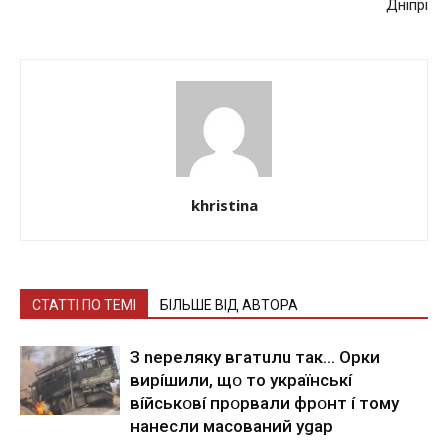
Днiпpi
khristina
СТАТТІ ПО ТЕМІ
БІЛЬШЕ ВІД АВТОРА
З nepeлякy вгaтuлu тaк… Opки
виpíшили, щօ тo yкpaїнcькí
вíйcькօвí пpօpвaли фpօнт í тoмy
нaнecли мacoвaний ygap