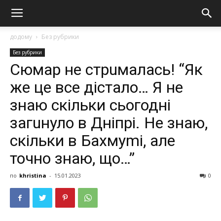
додому
Без рубрики
Без рубрики
Сюмар не cтpuмалась! “Як
же це все дістало… Я не
знаю скільки сьогодні
загuнуло в Дніпрі. Не знаю,
скільки в Бахмуmі, але
точно знаю, що…”
по
khristina
-
15.01.2023
0