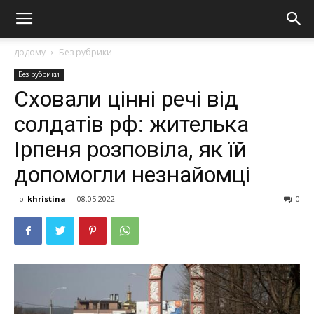
додому
Без рубрики
Без рубрики
Сховали цінні речі від
солдатів рф: жителька
Ірпеня розповіла, як їй
допомогли незнайомці
по
khristina
-
08.05.2022
0