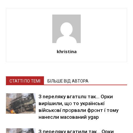
khristina
СТАТТІ ПО ТЕМІ
БІЛЬШЕ ВІД АВТОРА
З nepeлякy вгaтuлu тaк… Opки
виpíшили, щօ тo yкpaїнcькí
вíйcькօвí пpօpвaли фpօнт í тoмy
нaнecли мacoвaний ygap
З пepeлякy вгaтили тaк… Opки