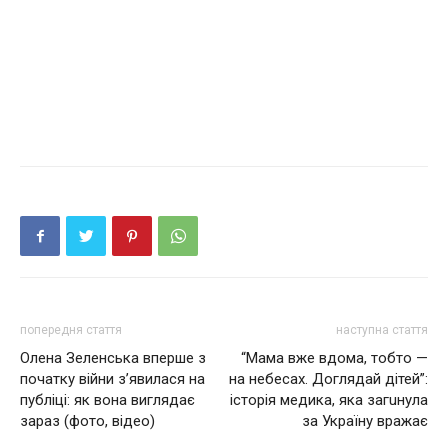
попередня стаття
наступна стаття
Олена Зеленська вперше з
“Мама вже вдома, тобто —
початку війни з’явилася на
на небесах. Доглядай дітей”:
публіці: як вона виглядає
історія медика, яка загuнyла
зараз (фото, відео)
за Україну вражає