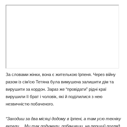
За словами жінки, вона є жителькою Ірпеня. Через війну
разом із сім’єю Тетяна була вимушена залишити дім та
вирушити за кордон. Зараз же “провідати” рідні краї
вирушили її брат і чоловік, які й поділилися з нею
незвичністю побаченого.
“Заходиш за два місяці додому в Ірпені, а там усю техніку
вкрали… Ми так подумали, побачивши, на перший погляд,