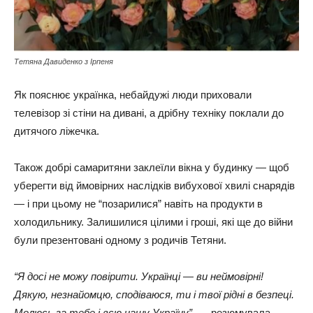
Тетяна Давиденко з Ірпеня
Як пояснює українка, небайдужі люди приховали
телевізор зі стіни на дивані, а дрібну техніку поклали до
дитячого ліжечка.
Також добрі самаритяни заклеїли вікна у будинку — щоб
уберегти від ймовірних наслідків вибухової хвилі снарядів
— і при цьому не “позарилися” навіть на продукти в
холодильнику. Залишилися цілими і гроші, які ще до війни
були презентовані одному з родичів Тетяни.
“Я досі не можу повірити. Українці — ви неймовірні!
Дякую, незнайомцю, сподіваюся, ти і твої рідні в безпеці.
Молюсь за тебе і всю нашу Україну”, —
резюмувала