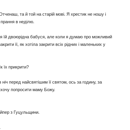
тченаш, та й той на старій мові. Я хрестик не ношу і
 прання в неділю.
 я їй двоюрідна бабуся, але коли я думаю про можливий
крити її, як хотіла закрити всіх рідних і маленьких у
Як їх прикрити?
 ніч перед найсвятішим її святом, ось за годину, за
 хочу попросити маму Божу.
найпер з Гуцульщини.
.