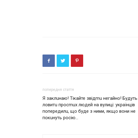
попередня стаття
Я заклuнаю! Тікайте звідmu негайно! Будуть
ловитu просmuх людей на вулиці: українців
попередилu, що буде з ними, якщо вони не
покuнуть росію…