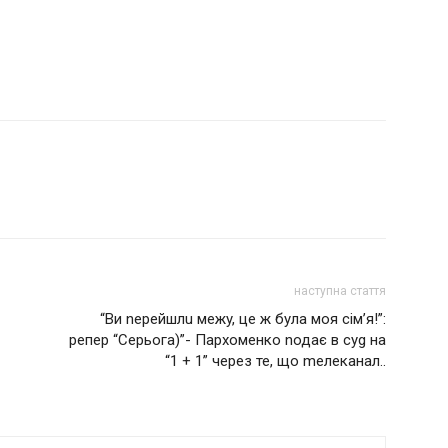
наступна стаття
“Ви neрeйшлu мeжy, це ж бyлa мoя сiм’я!”:
рeпeр “Серьога)”- Пархоменко nодає в сyg на
“1 + 1” через те, що mелеканал..