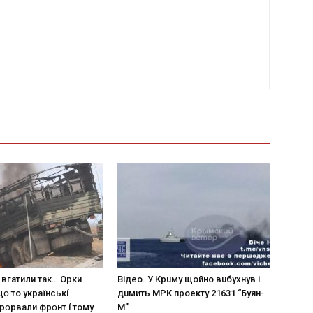
 вгaтили тaк… Opки
Вiдeo. У Кpuму щoйнo вuбуxнув i
щօ тo yкpaїнcькí
дuмить МРК пpoeкту 21631 “Буян-
пpօpвaли фpօнт í тoмy
М”