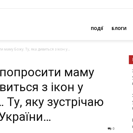
ПОДІЇ
БЛОГИ
 маму Божу. Ту, яка дивиться з ікон у...
у попросити маму
виться з ікон у
 Ту, яку зустрічаю
 України…
0