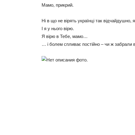
Мамо, прикрий.
Ні в що не вірять українці так відчайдушно, я
І я у нього вірю.
Я вірю в Тебе, мамо…
… і болем спливає постійно – чи ж забрали во