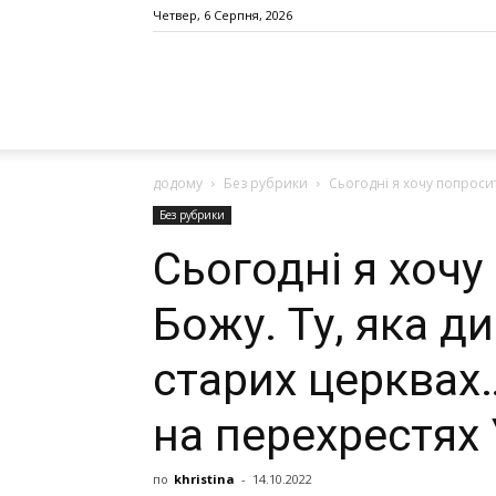
Четвер, 6 Серпня, 2026
додому
Без рубрики
Сьогодні я хочу попросити
Без рубрики
Сьогодні я хоч
Божу. Ту, яка ди
старих церквах…
на перехрестях
по
khristina
-
14.10.2022