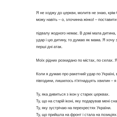
Я не ходжу до церкви, молитв не знаю, крім О
можу навіть – о, злочинна жінко! – поставити
підвалу жодного немає. В домі мала дитина,
удар і цю дитину, то думаю як мама. Я хочу за
перші дні атак.
Моїх рідних розкидано по містах, по селах. 
Коли я думаю про ракетний удар по Україні, в
півгодини, лишилось п’ятнадцять хвилин – я
Ту, яка дивиться з ікон у старих церквах.
Ту, що на старій іконі, яку подарував мені с
Ту, яку зустрічаю на перехрестях України.
Ту, що прийшла на фронт і стала на позиціях