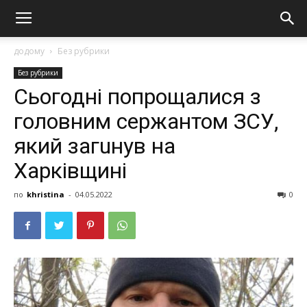
додому
Без рубрики
Без рубрики
Сьогодні попрощалися з
головним сержантом ЗСУ,
який зaгuнyв на
Харківщині
по
khristina
-
04.05.2022
0