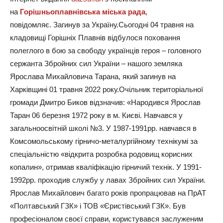
на
Горішньоплавнівська міська рада
,
повідомляє. Загинув за Україну.Сьогодні 04 травня на
кладовищі Горішніх Плавнів відбулося поховання
полеглого в бою за свободу українців героя – головного
сержанта Збройних сил України – нашого земляка
Ярослава Михайловича Тарана, який загинув на
Харківщині 01 травня 2022 року.Очільник територіальної
громади Дмитро Биков відзначив: «Народився Ярослав
Таран 06 березня 1972 року в м. Києві. Навчався у
загальноосвітній школі №3. У 1987-1991рр. навчався в
Комсомольському гірничо-металургійному технікумі за
спеціальністю «відкрита розробка родовищ корисних
копалин», отримав кваліфікацію гірничий технік. У 1991-
1992рр. проходив службу у лавах Збройних сил України.
Ярослав Михайлович багато років пропрацював на ПрАТ
«Полтавський ГЗК» і ТОВ «Єристівський ГЗК». Був
професіоналом своєї справи, користувався заслуженим