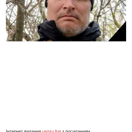
Інтернет видання
uazsu.fun
з посиланням