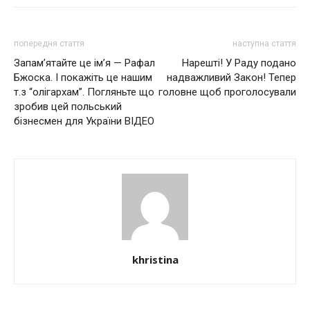
попередня стаття
наступна стаття
Запам’ятайте це ім’я — Рафал
Нарешті! У Раду подано
Бжоска. І покажіть це нашим
надважливий Закон! Тепер
т.з “олігархам”. Погляньте що
головне щоб проголосували
зробив цей польський
бізнесмен для України ВІДЕО
khristina