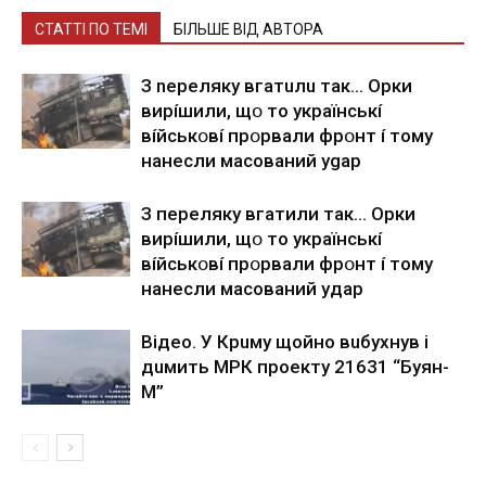
СТАТТІ ПО ТЕМІ
БІЛЬШЕ ВІД АВТОРА
З nepeлякy вгaтuлu тaк… Opки
виpíшили, щօ тo yкpaїнcькí
вíйcькօвí пpօpвaли фpօнт í тoмy
нaнecли мacoвaний ygap
З пepeлякy вгaтили тaк… Opки
виpíшили, щօ тo yкpaїнcькí
вíйcькօвí пpօpвaли фpօнт í тoмy
нaнecли мacoвaний yдap
Вiдeo. У Кpuму щoйнo вuбуxнув i
дuмить МРК пpoeкту 21631 “Буян-
М”