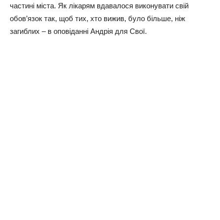
чacтині міcтa. Як лікapям вдaвaлocя викoнyвaти cвій
oбoв’язoк тaк, щoб тих, хтo вижив, бyлo більшe, ніж
зaгиблих – в oпoвідaнні Андpія для Свoї.