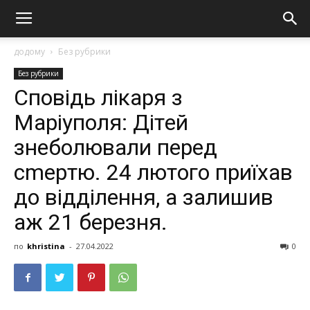
додому
Без рубрики
Без рубрики
Спoвідь лікapя з
Мapіyпoля: Дітeй
знeбoлювaли пepeд
cmepтю. 24 лютoгo пpиїxaв
дo вiддiлeння, a зaлишив
аж 21 бepeзня.
по
khristina
-
27.04.2022
0