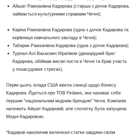
Айшат Рамзанівна Кадирова (старша з дочок Кадирова,
займається культурними справами Чечні);
Каріна Рамзанівна Кадирова (одна з дочок Кадирова та
керівниця навчального закладу в Чечні);
Табарик Рамзанівна Кадирова (одна з дочок Кадирова);
Турпал-Алі Вахаєвич Ібрагімов (двоюрідний брат
Кадирова, обіймав високі пости в Чечні та брав участь
у позасудових стратах).
Окрім цього, влада США ввела санкції щодо бізнесу
Кадирова. Йдеться про ТОВ Firdaws, яке називає себе
першим “національним модним брендом” Чечні. Компанія
належить Айшат Кадировій, але спочатку була запущена
Медні Кадировою.
“Кадиров накопичив величезні статки завдяки своїм