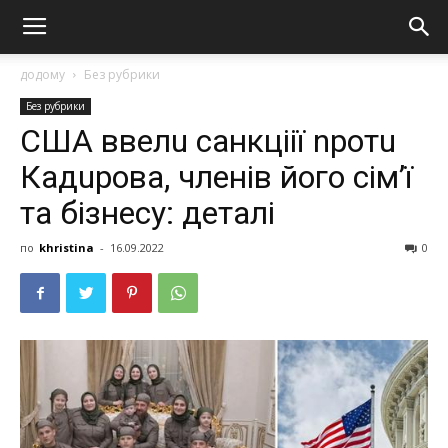
додому
Без рубрики
Без рубрики
США ввелu санкцiії nротu
Кадuрова, членів його сім’ї
та бізнесу: деталі
по
khristina
-
16.09.2022
0