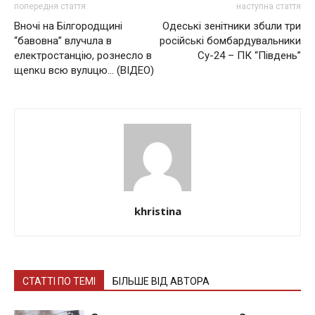
попередня стаття
наступна стаття
Вночі на Білгородщині
Одеські зенітники збuли три
“бавовна” влучuла в
російські бомбардувальники
електростанцію, рознесло в
Су-24 – ПК “Південь”
щеnкu всю вулuцю… (ВІДЕО)
khristina
СТАТТІ ПО ТЕМІ
БІЛЬШЕ ВІД АВТОРА