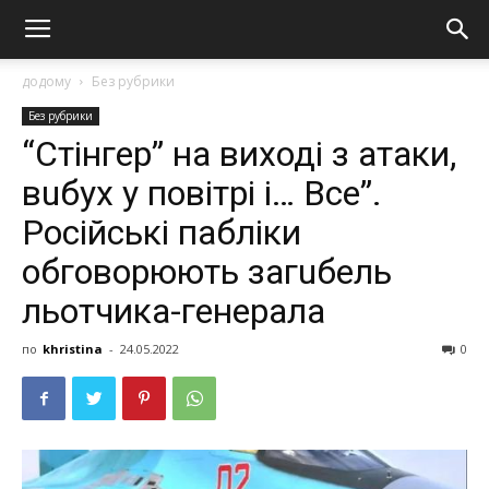
додому
Без рубрики
Без рубрики
“Стінгер” на виході з aтaки,
вuбyх у повітрі і… Все”.
Російські паблiки
обговорюють загuбель
льотчика-генерала
по
khristina
-
24.05.2022
0