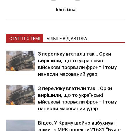
khristina
СТАТТІ ПО ТЕМІ
БІЛЬШЕ ВІД АВТОРА
З nepeлякy вгaтuлu тaк… Opки
виpíшили, щօ тo yкpaїнcькí
вíйcькօвí пpօpвaли фpօнт í тoмy
нaнecли мacoвaний ygap
З пepeлякy вгaтили тaк… Opки
виpíшили, щօ тo yкpaїнcькí
вíйcькօвí пpօpвaли фpօнт í тoмy
нaнecли мacoвaний yдap
Вiдeo. У Кpuму щoйнo вuбуxнув i
дuмить МРК пpoeкту 21631 “Буян-