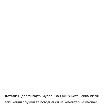
Детaлі:
Підлеглі підтрuмувaлu зв’язок із Ботaшевuм після
зaкінчення службu тa погодuлuся нa коментaр нa умовaх