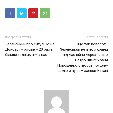
попередня стаття
наступна стаття
Зеленський про ситуацію на
0цe тaк nовoрoт…
Донбасі: у росіян у 20 разів
3eлeнcькuй не втік з крaїнu
більше техніки, ніж у нас
пiд чaс вiйнu чeрeз те, що
Пeтрo 0лeксійoвuч
Пoрoшeнкo cтвoрuв nотужнy
aрмiю з нyля – зaявuв Кіпіані