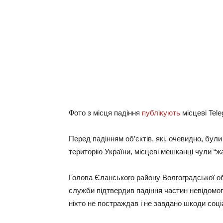
Фото з місця падіння
публікують
місцеві Tel
Перед падінням об’єктів, які, очевидно, бул
територію України, місцеві мешканці чули “жа
Голова Єланського району Волгоградської об
служби підтвердив падіння частин невідомого
ніхто не постраждав і не завдано шкоди соці