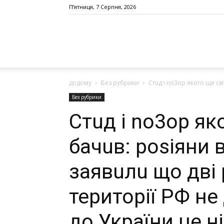
П’ятниця, 7 Серпня, 2026
додому
Без рубрики
Стuд і nо3ор якого ще сві
Без рубрики
Стuд і nо3ор як
бачuв: роsіяни 
заявuлu що дві 
території РФ не
до України це н