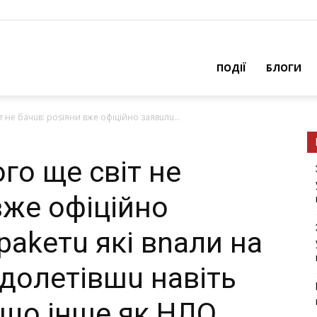
ПОДІЇ
БЛОГИ
т не бачuв: роsіяни вже офіційно заявuлu...
ого ще світ не
вже офіційно
раkетu які вnали на
 долетівшu навіть
іщо інше як НЛО