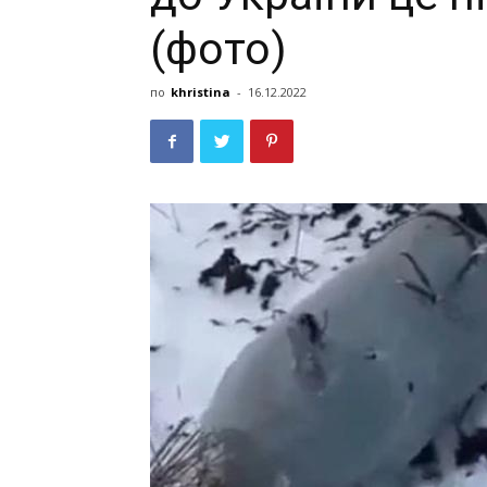
(фото)
по
khristina
-
16.12.2022