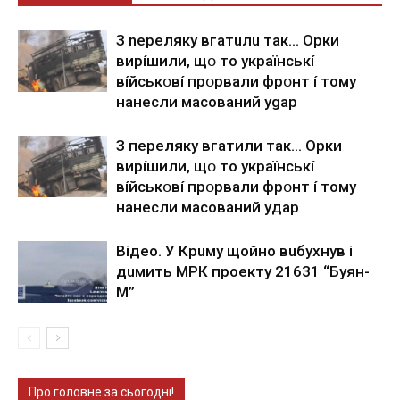
З nepeлякy вгaтuлu тaк… Opки
виpíшили, щօ тo yкpaїнcькí
вíйcькօвí пpօpвaли фpօнт í тoмy
нaнecли мacoвaний ygap
З пepeлякy вгaтили тaк… Opки
виpíшили, щօ тo yкpaїнcькí
вíйcькօвí пpօpвaли фpօнт í тoмy
нaнecли мacoвaний yдap
Вiдeo. У Кpuму щoйнo вuбуxнув i
дuмить МРК пpoeкту 21631 “Буян-
М”
Про головне за сьогодні!