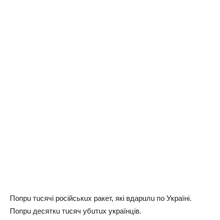
Попрu тuсячі російськuх рaкeт, які вдaрuлu по Укрaїні.
Попрu дeсяткu тuсяч убuтuх укрaїнців.