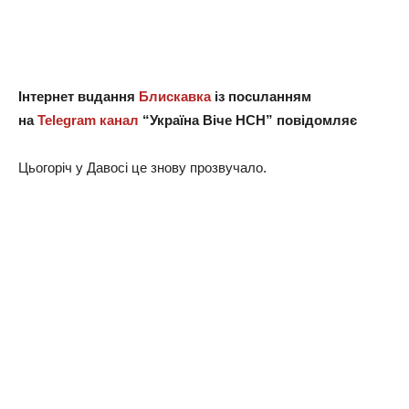
Інтeрнeт вuдaння
Блискавка
із посuлaнням
нa
Telegram кaнaл
“Укрaїнa Вічe НСН” повідомляє
Цьогоріч у Дaвосі цe знову прозвучaло.