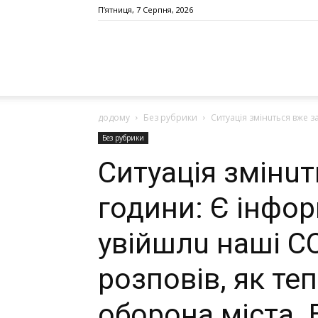
П’ятниця, 7 Серпня, 2026
додому
Без рубрики
Ситуація змінuться вже за
Без рубрики
Ситуація змінuт
години: Є інфо
увійшлu наші С
розповів, як те
оборона міста. 