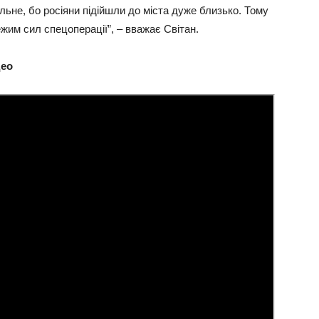
ьне, бо росіяни підійшли до міста дуже близько. Тому
жим сил спецоперації”, – вважає Світан.
део