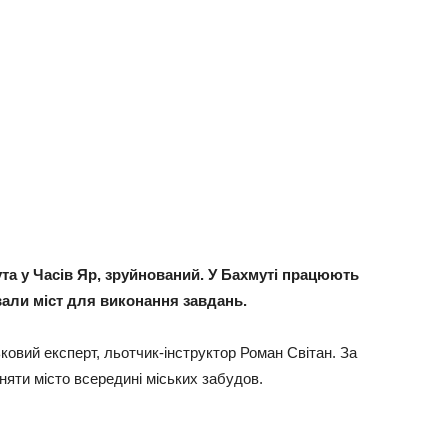
ута у Часів Яр, зруйнований. У Бахмуті працюють
вали міст для виконання завдань.
ковий експерт, льотчик-інструктор Роман Світан. За
яти місто всередині міських забудов.