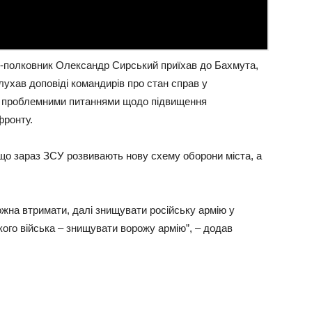
-полковник Олександр Сирський приїхав до Бахмута,
слухав доповіді командирів про стан справ у
 з проблемними питаннями щодо підвищення
фронту.
, що зараз ЗСУ розвивають нову схему оборони міста, а
ожна втримати, далі знищувати російську армію у
ого війська – знищувати ворожу армію”, – додав