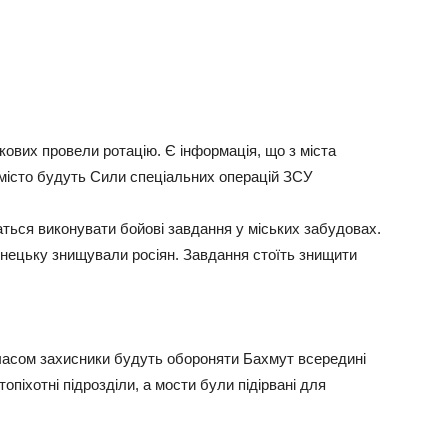
кових провели ротацію. Є інформація, що з міста
 місто будуть Сили спеціальних операцій ЗСУ
аться виконувати бойові завдання у міських забудовах.
онецьку знищували росіян. Завдання стоїть знищити
асом захисники будуть обороняти Бахмут всередині
піхотні підрозділи, а мости були підірвані для