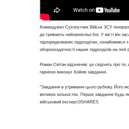
Командувач Сухопутних Військ ЗСУ генерал
де тривають найзапекліші бої. У місті він за
підпорядкованих підрозділах, ознайомився
обороноздатності наших підрозділів на лінії 
Роман Світан відзначив: це свідчить про те
гарнізон виконує бойові завдання.
“Завдання в утриманні цього рубежу. Його м
великих кількостях. Перше завдання будь-як
військовий експерт.0SHARES