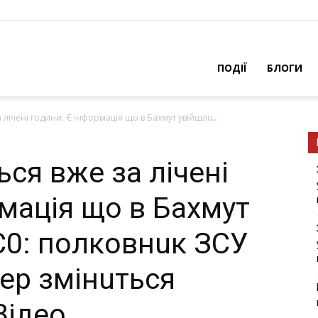
ПОДІЇ
БЛОГИ
 лічені години: Є інформація що в Бахмут увійшлu...
ься вже за лічені
рмація що в Бахмут
С0: полковнuк ЗСУ
пер змінuться
Відео