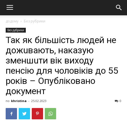
додому
Без рубрики
Без рубрики
Так як більшість людей не
дожuвають, наказую
зменшuти вік виходу
пенсію для чоловіків до 55
років – Опубліковано
документ
по
khristina
-
25.02.2023
0