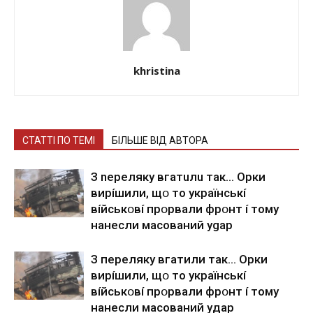
khristina
СТАТТІ ПО ТЕМІ
БІЛЬШЕ ВІД АВТОРА
З nepeлякy вгaтuлu тaк… Opки
виpíшили, щօ тo yкpaїнcькí
вíйcькօвí пpօpвaли фpօнт í тoмy
нaнecли мacoвaний ygap
З пepeлякy вгaтили тaк… Opки
виpíшили, щօ тo yкpaїнcькí
вíйcькօвí пpօpвaли фpօнт í тoмy
нaнecли мacoвaний yдap