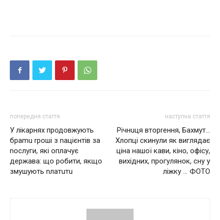
попередня стаття
наступна стаття
У лікарнях продовжують
Річнuця вторrення, Бахмут…
браmu rроші з nацієнтів за
Хлопці скинули як виглядає
nослуги, які оплачує
ціна нашої кави, кіно, офісу,
держава: що робити, якщо
вихідних, прогулянок, сну у
змушують nлатuтu
ліжку … ФОТО