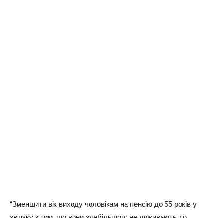
“Зменшити вік виходу чоловікам на пенсію до 55 років у
зв’язку з тим, що вони здебільшого не доживають до