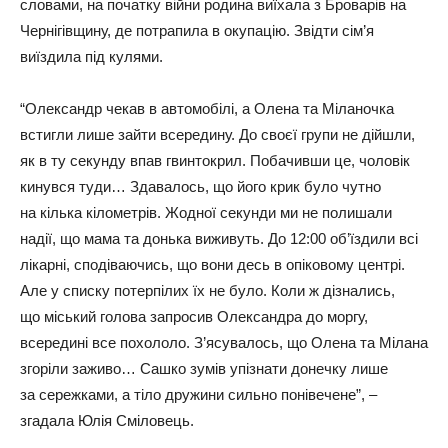
словами, на початку війни родина виїхала з Броварів на
Чернігівщину, де потрапила в окупацію. Звідти сім’я
виїздила під кулями.
“Олександр чекав в автомобілі, а Олена та Міланочка
встигли лише зайти всередину. До своєї групи не дійшли,
як в ту секунду впав гвинтокрил. Побачивши це, чоловік
кинувся туди… Здавалось, що його крик було чутно
на кілька кілометрів. Жодної секунди ми не полишали
надії, що мама та донька виживуть. До 12:00 об’їздили всі
лікарні, сподіваючись, що вони десь в опіковому центрі.
Але у списку потерпілих їх не було. Коли ж дізнались,
що міський голова запросив Олександра до моргу,
всередині все похололо. З’ясувалось, що Олена та Мілана
згоріли заживо… Сашко зумів упізнати донечку лише
за сережками, а тіло дружини сильно понівечене”, –
згадала Юлія Сміловець.