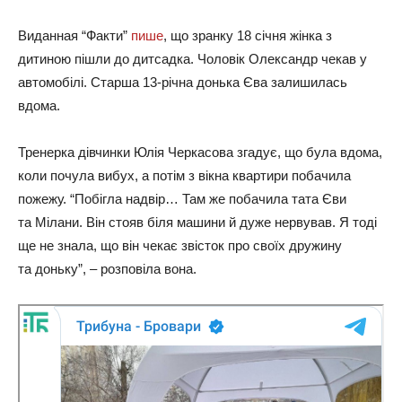
Виданная “Факти”
пише
, що зранку 18 січня жінка з
дитиною пішли до дитсадка. Чоловік Олександр чекав у
автомобілі. Старша 13-річна донька Єва залишилась
вдома.
Тренерка дівчинки Юлія Черкасова згадує, що була вдома,
коли почула вибух, а потім з вікна квартири побачила
пожежу. “Побігла надвір… Там же побачила тата Єви
та Мілани. Він стояв біля машини й дуже нервував. Я тоді
ще не знала, що він чекає звісток про своїх дружину
та доньку”, – розповіла вона.