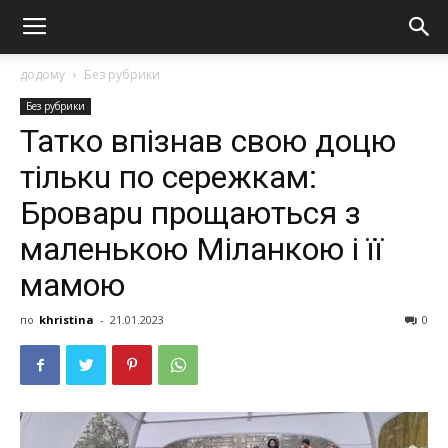
додому
Без рубрики
Без рубрики
Татко впізнав свою доцю
тількu по сережкам:
Броварu прощаються з
маленькою Міланкою і її
мамою
по
khristina
-
21.01.2023
0