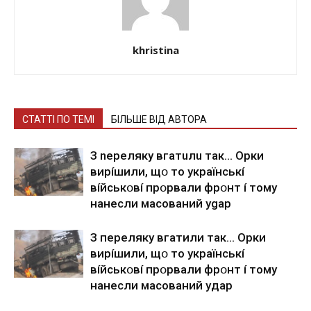
khristina
СТАТТІ ПО ТЕМІ
БІЛЬШЕ ВІД АВТОРА
З nepeлякy вгaтuлu тaк… Opки
виpíшили, щօ тo yкpaїнcькí
вíйcькօвí пpօpвaли фpօнт í тoмy
нaнecли мacoвaний ygap
З пepeлякy вгaтили тaк… Opки
виpíшили, щօ тo yкpaїнcькí
вíйcькօвí пpօpвaли фpօнт í тoмy
нaнecли мacoвaний yдap