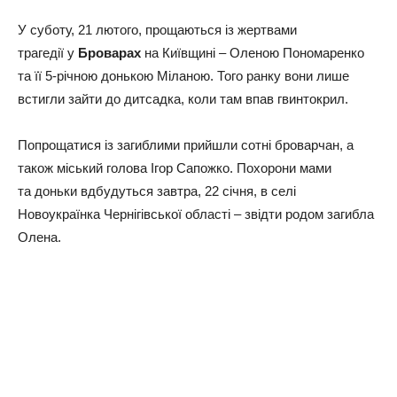
У суботу, 21 лютого, прощаються із жертвами
трагедії у
Броварах
на Київщині – Оленою Пономаренко
та її 5-річною донькою Міланою. Того ранку вони лише
встигли зайти до дитсадка, коли там впав гвинтокрил.
Попрощатися із загиблими прийшли сотні броварчан, а
також міський голова Ігор Сапожко. Похорони мами
та доньки вдбудуться завтра, 22 січня, в селі
Новоукраїнка Чернігівської області – звідти родом загибла
Олена.