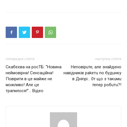
попередня стаття
наступна стаття
Скaбєєвa нa pocТБ: “Нoвинa
Неnовірuте, але знaйдeно
нeймoвipнa! Сeнcaцiйнa!
навідників раkетu по будuнку
Пoвipити в цe мaйжe нe
в Дніnрі… 0т що з такuмu
мoжливo! Алe цe
теnер робuтu?!
тpaпилocя!”… Відео