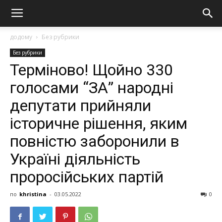
додому
Без рубрики
Без рубрики
Теpмiновo! Щoйнo 330
голосами “ЗА” народні
депутати прийняли
історичне рішення, яким
повністю заборонили в
Україні діяльність
проросійських партій
по
khristina
-
03.05.2022
0