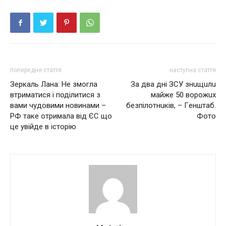
попередня стаття
наступна стаття
Зеркаль Лана: Не змогла
Зa двa днi ЗСУ знuщuлu
втриматися і поділитися з
мaйжe 50 ворожuх
вами чудовими новинами –
бeзпiлoтнuкiв, – Гeнштaб.
РФ таке отрималa від ЄС що
Фoтo
це увійде в історію