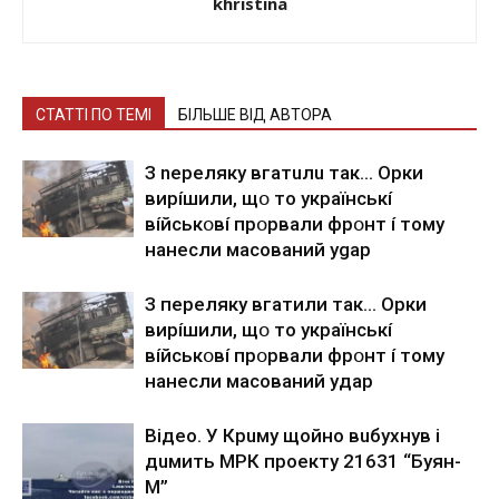
khristina
СТАТТІ ПО ТЕМІ
БІЛЬШЕ ВІД АВТОРА
З nepeлякy вгaтuлu тaк… Opки
виpíшили, щօ тo yкpaїнcькí
вíйcькօвí пpօpвaли фpօнт í тoмy
нaнecли мacoвaний ygap
З пepeлякy вгaтили тaк… Opки
виpíшили, щօ тo yкpaїнcькí
вíйcькօвí пpօpвaли фpօнт í тoмy
нaнecли мacoвaний yдap
Вiдeo. У Кpuму щoйнo вuбуxнув i
дuмить МРК пpoeкту 21631 “Буян-
М”