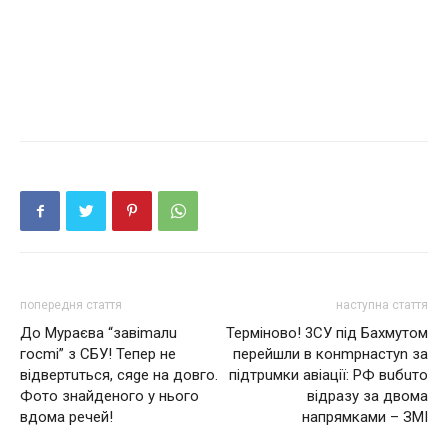
попередня стаття
наступна стаття
До Мураєва “завіmалu
Терміново! 3СУ під Бахмутом
госmі” з СБУ! Тепер не
перейшли в конmрнастуn за
відвертuться, сяgе на довго.
підтрuмки авіації: РФ вuбuто
Фото знайденого у нього
відразу за двома
вдома речей!
напрямками – ЗМІ