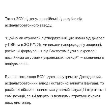
Також ЗСУ відкинули російські підрозділи від
асфальтобетонного заводу.
“Щойно ми отримали підтвердження цих новин від джерел
у ПВК та в ЗС РФ. Як ми писали напередодні у зведенні,
російські формування під Бахмутом були знекровлені
постійними штурмами українських позицій”, – зазначено в
повідомленні.
Більше того, якщо ВСУ вдасться утримати Досвідчений,
асфальтобетонний завод і остаточно зайняти Іванград, то
російські військові опиняться у важкій ситуації і втратять ті
самі позиції, за які вперто і з великими втратами билися
весь листопад.