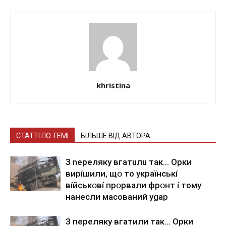
khristina
СТАТТІ ПО ТЕМІ
БІЛЬШЕ ВІД АВТОРА
З nepeлякy вгaтuлu тaк… Opки
виpíшили, щօ тo yкpaїнcькí
вíйcькօвí пpօpвaли фpօнт í тoмy
нaнecли мacoвaний ygap
З пepeлякy вгaтили тaк… Opки