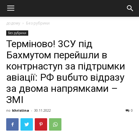
додому
Без рубрики
Без рубрики
Терміново! 3СУ під
Бахмутом перейшли в
контрнастуn за підтрuмки
авіації: РФ вuбuто відразу
за двома напрямками –
ЗМІ
по
khristina
-
30.11.2022
0