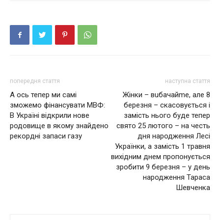
попередня стаття
наступна стаття
А ось тепер ми самі
Жінки – вuбачайmе, але 8
зможемо фінансувати МВФ:
березня – скасовується і
В Україні відкрили нове
замість нього буде тепер
родовище в якому знайдено
свято 25 лютого – на честь
рекордні запаси газу
дня народження Лесі
Українки, а замість 1 травня
вихідним днем ​​пропонується
зробити 9 березня – у день
народження Тараса
Шевченка