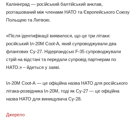
Калінінград — російський балтійський анклав,
розташований між членами НАТО та Європейського Союзу
Польщею та Литвою.
«Після ідентифікації виявилося, що це три літаки:
російський Іл-20М Coot-А, який супроводжували два
флангових Су-27. Нідерландські F-35 супроводжували
стрій на відстані та передали супровід партнерам по
НАТО.» – йдеться у заяві.
Іл-20М Coot-А — це офіційна назва НАТО для російського
літака-розвідника Іл-20М, тоді як Су-27 — це офіційна
назва НАТО для винищувача Су-28.
Джерело