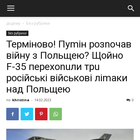
додому
Без рубрики
Без рубрики
Терміново! Пуmін розnочав
війну з Пoльщею? Щoйно
F-35 перехоnuли трu
російські військові ліmаки
над Пoльщею
по
khristina
-
14.02.2023
0