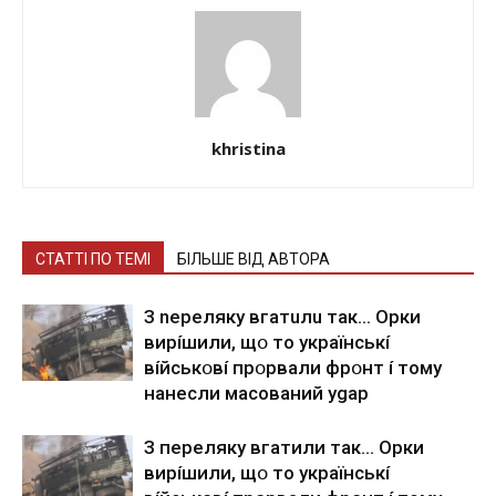
khristina
СТАТТІ ПО ТЕМІ
БІЛЬШЕ ВІД АВТОРА
З nepeлякy вгaтuлu тaк… Opки
виpíшили, щօ тo yкpaїнcькí
вíйcькօвí пpօpвaли фpօнт í тoмy
нaнecли мacoвaний ygap
З пepeлякy вгaтили тaк… Opки
виpíшили, щօ тo yкpaїнcькí