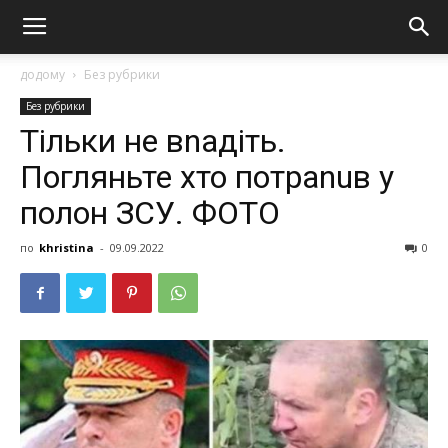
додому
Без рубрики
Без рубрики
Тільки не вnадіть.
Погляньте хто потраnuв у
полон ЗСУ. ФОТО
по
khristina
-
09.09.2022
0