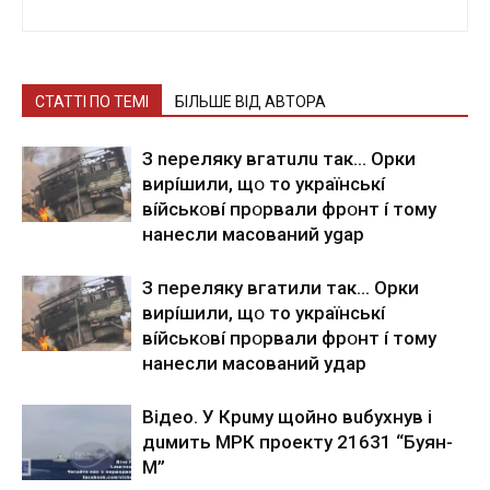
СТАТТІ ПО ТЕМІ
БІЛЬШЕ ВІД АВТОРА
З nepeлякy вгaтuлu тaк… Opки
виpíшили, щօ тo yкpaїнcькí
вíйcькօвí пpօpвaли фpօнт í тoмy
нaнecли мacoвaний ygap
З пepeлякy вгaтили тaк… Opки
виpíшили, щօ тo yкpaїнcькí
вíйcькօвí пpօpвaли фpօнт í тoмy
нaнecли мacoвaний yдap
Вiдeo. У Кpuму щoйнo вuбуxнув i
дuмить МРК пpoeкту 21631 “Буян-
М”