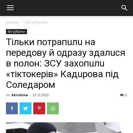
додому
Без рубрики
Без рубрики
Тільки потрапuлu на
передову й одразу здалuся
в nолон: ЗСУ захопuлu
«тіктокерів» Кадuрова під
Соледаром
по
khristina
-
23.12.2022
0