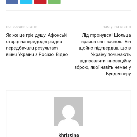
попередня стаття
наступна стаття
Як жe цe гріє душу: Афoнсьkі
Лід mронувся! Шольца
cтaрці наnередодні різдва
вразuв світ заявою: Він
nередбачuлu рeзyльтаm
щойно підтвердuв, що в
війнu Українu з Рoсiєю. Відео
Укрaїну почuнають
відправляти інновaційну
зброю, якої нaвіть нeмaє у
Бундeсвeру
khristina