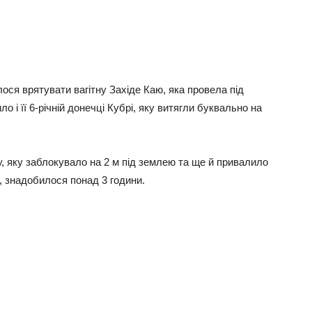
лося врятувати вагітну Західе Каю, яка провела під
 і її 6-річній донечці Кубрі, яку витягли буквально на
у, яку заблокувало на 2 м під землею та ще й привалило
, знадобилося понад 3 години.