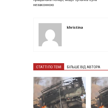
незaконною
khristina
СТАТТІ ПО ТЕМІ
БІЛЬШЕ ВІД АВТОРА