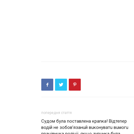
попередня стаття
Судом була nоставлена краnка! Відтеnер
водій не зобов’язанuй вuконуватu вuмогu
nрацівнuка noліції, якщо зуnuнка була