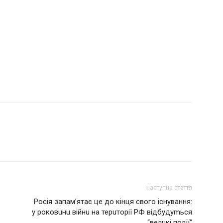
наступна стаття
Росія запам’ятає це до кінця свого існyвання:
у роковuнu війнu на терuторії РФ відбудуmься
“велuкі події”