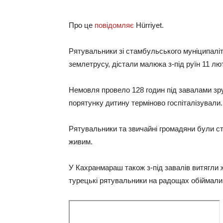
Про це
повідомляє
Hürriyet.
Рятувальники зі стамбульського муніципаліте
землетрусу, дістали малюка з-під руїн 11 лю
Немовля провело 128 годин під завалами зру
порятунку дитину терміново госпіталізували
Рятувальники та звичайні громадяни були ст
живим.
У Кахранмараш також з-під завалів витягли ж
турецькі рятувальники на радощах обіймали