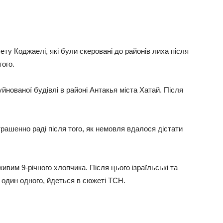
ту Коджаелі, які були скеровані до районів лиха після
того.
йнованої будівлі в районі Антакья міста Хатай. Після
.
рашенно раді після того, як немовля вдалося дістати
ивим 9-річного хлопчика. Після цього ізраїльські та
 один одного, йдеться в сюжеті ТСН.