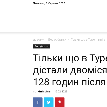
П’ятниця, 7 Серпня, 2026
додому
Без рубрики
Тільки що в Турeччині з-
Без рубрики
Тільки що в Турe
дістaли двoміс
128 гoдин після
по
khristina
-
12.02.2023