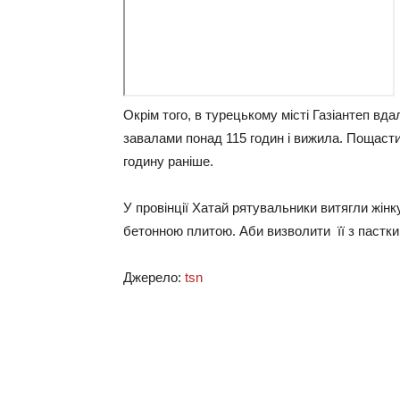
Окрім того, в турецькому місті Газіантеп вда
завалами понад 115 годин і вижила. Пощастило
годину раніше.
У провінції Хатай рятувальники витягли жінк
бетонною плитою. Аби визволити її з пастки
Джерело:
tsn