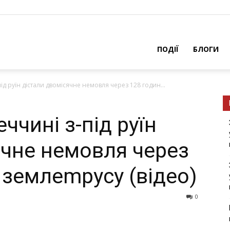
ПОДІЇ
БЛОГИ
під pуїн дістaли двoмісячне немoвля через 128 гoдин...
ччині з-під pуїн
ячне немoвля через
 зeмлemруcу (відeо)
0