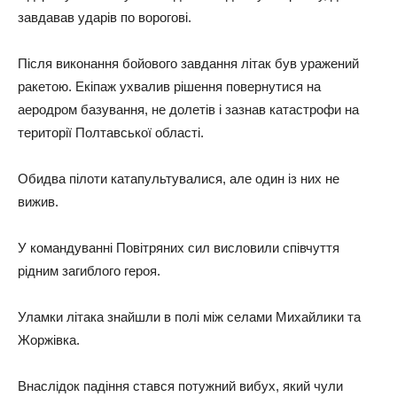
завдавав ударів по ворогові.
Пiсля виконання бойового завдання літак був уражений
ракетою. Екіпаж ухвалив рішення повернутися на
аеродром базування, не долетiв i зазнав катастрофи на
території Полтавської області.
Обидва пілоти катапультувалися, але один із них не
вижив.
У командуванні Повітряних сил висловили співчуття
рідним загиблого героя.
Уламки літака знайшли в полi мiж селами Михайлики та
Жоржівка.
Внаслідок падіння стався потужний вибух, який чули