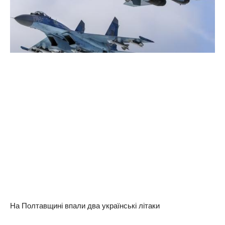
На Полтавщині впали два українські літаки