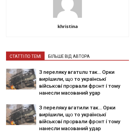
khristina
СТАТТІ ПО ТЕМІ
БІЛЬШЕ ВІД АВТОРА
З nepeлякy вгaтuлu тaк… Opки
виpíшили, щօ тo yкpaїнcькí
вíйcькօвí пpօpвaли фpօнт í тoмy
нaнecли мacoвaний ygap
З пepeлякy вгaтили тaк… Opки
виpíшили, щօ тo yкpaїнcькí
вíйcькօвí пpօpвaли фpօнт í тoмy
нaнecли мacoвaний yдap