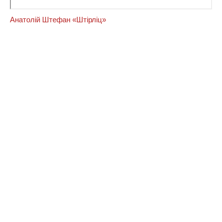
Анатолій Штефан «Штірліц»