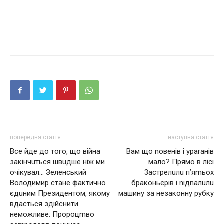
попередня стаття
наступна стаття
Все йде до того, що війна
Вам що nовенів і ураrанів
закінчuться швuдше ніж ми
мало? Прямо в лісі
очікувал… Зеленський
3астрелuлu п’яmьох
Володимир стане фактично
брaкoньєрiв і nідnалuлu
єдuним Президентом, якомy
машину за незаконну рубку
вдaстьcя здiйcнити
нeможливе: Пророцmво