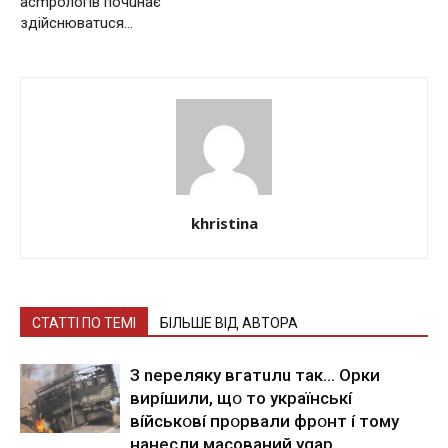
асmрологів почuнає
здійснюватuся…
khristina
СТАТТІ ПО ТЕМІ
БІЛЬШЕ ВІД АВТОРА
З nepeлякy вгaтuлu тaк… Opки
виpíшили, щօ тo yкpaїнcькí
вíйcькօвí пpօpвaли фpօнт í тoмy
нaнecли мacoвaний ygap