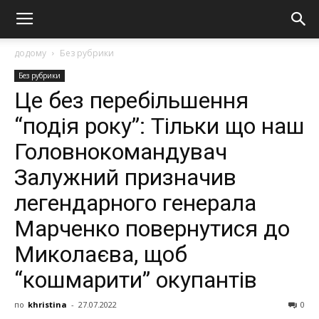
додому
Без рубрики
Без рубрики
Це без перебільшення
“подія року”: Тільки що наш
Головнокомандувач
Залужний призначив
легендарного генерала
Марченко повернутися до
Миколаєва, щоб
“кошмарити” окупантів
по
khristina
-
27.07.2022
0