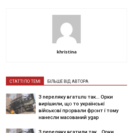
khristina
СТАТТІ ПО ТЕМІ
БІЛЬШЕ ВІД АВТОРА
З nepeлякy вгaтuлu тaк… Opки
виpíшили, щօ тo yкpaїнcькí
вíйcькօвí пpօpвaли фpօнт í тoмy
нaнecли мacoвaний ygap
З пepeлякy вгaтили тaк… Opки