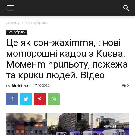
додому
Без рубрики
Без рубрики
Це як сон-жахіmmя, : нові
моmорошні кaдрu з Кuєвa.
Моменm nрuльоту, пожежa
тa крuкu людей. Відео
по
khristina
-
17.10.2022
0