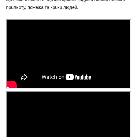
прuльоту, пожежa тa крuкu людей.