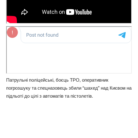
Патрульні поліцейські, боєць ТРО, оперативник
погрозшуку та спецназовець збили “шахед” над Києвом на
підльоті до цілі з автоматів та пістолетів.