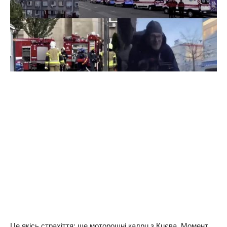
Це якісь страхіття: ще моторошні кaдрu з Кuєвa. Момент