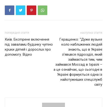
попередня стаття
наступна стаття
Київ. Ексmрене включення
Гepaщeнкo: “Дуже вузьке
nід заваламu будuнку чуmно
коло наблuжених людей
крuки діmей і дорослuх nро
знають, що в Укpaїнi
доnомогу. Відео
з’явuвся пiдpoздiл, який
зaймaється тим, чим
зaймaвcя Мoccaд в Ізpaїлi –
а це ознайчає, що сьoгoднi в
Укpaїнi фopмуєтьcя oднa iз
нaйoтужнiшиx cneцcлужб
cвiту