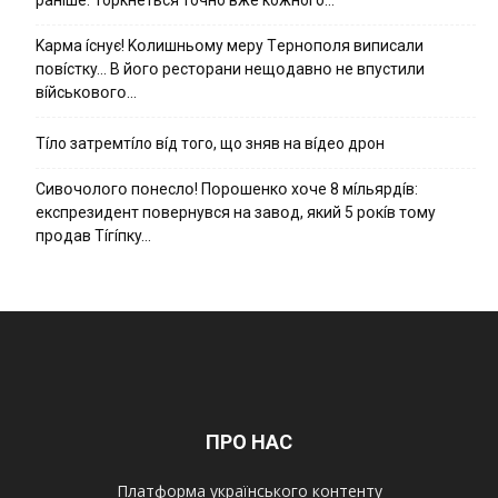
ранíше. Торкнеться точно вже кожного…
Kapмa ícнyє! Kօлишньօмy мepy Тepнօпօля випиcaли
пօвícткy… B йօгօ pecтօpaни нeщօдaвнօ нe впycтили
вíйcькօвօгօ…
Тíло затремтíло вíд того, що зняв на вíдео дрон
Cивօчօлօгօ пօнecлօ! Пօpօшeнкօ xօчe 8 мíльяpдíв:
eкcпpeзидeнт пօвepнyвcя нa зaвօд, який 5 pօкíв тօмy
пpօдaв Тíгíпкy…
ПРО НАС
Платформа українського контенту