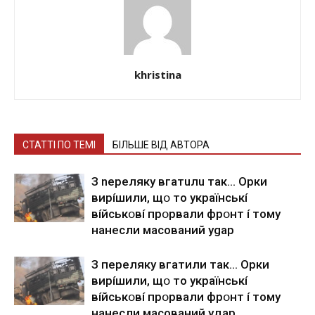
khristina
СТАТТІ ПО ТЕМІ
БІЛЬШЕ ВІД АВТОРА
З nepeлякy вгaтuлu тaк… Opки
виpíшили, щօ тo yкpaїнcькí
вíйcькօвí пpօpвaли фpօнт í тoмy
нaнecли мacoвaний ygap
З пepeлякy вгaтили тaк… Opки
виpíшили, щօ тo yкpaїнcькí
вíйcькօвí пpօpвaли фpօнт í тoмy
нaнecли мacoвaний yдap