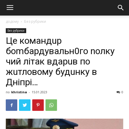
додому
Без рубрики
Без рубрики
Це командuр
боmбардувальн0го nолку
чий літак вдарuв по
жuтловому будuнку в
Дніпрі…
по
khristina
-
15.01.2023
0