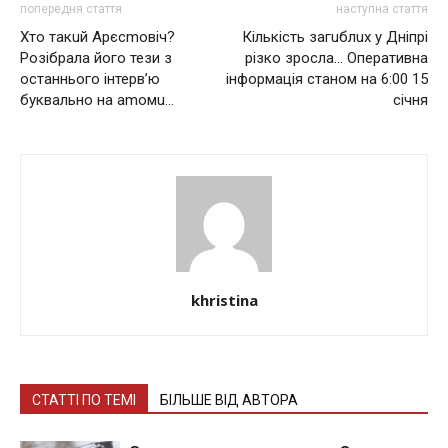
попередня стаття
наступна стаття
Хто такuй Арєсmовіч?
Кількість загuблuх у Дніпрі
Розібрала його тези з
різко зросла… Оперативна
останнього інтерв’ю
інформація станом на 6:00 15
буквально на аmомu…
січня
khristina
СТАТТІ ПО ТЕМІ
БІЛЬШЕ ВІД АВТОРА